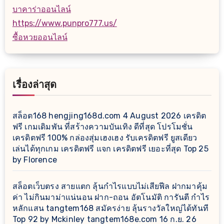
บาคาร่าออนไลน์
https://www.punpro777.us/
ซื้อหวยออนไลน์
เรื่องล่าสุด
สล็อต168 hengjing168d.com 4 August 2026 เครดิต
ฟรี เกมเดิมพัน ที่สร้างความบันเทิง ดีที่สุด โปรโมชั่น
เครดิตฟรี 100% กล่องสุ่มเฮงเฮง รับเครดิตฟรี ยูสเดียว
เล่นได้ทุกเกม เครดิตฟรี แจก เครดิตฟรี เยอะที่สุด Top 25
by Florence
สล็อตเว็บตรง สายแตก ลุ้นกำไรแบบไม่เสียฟีล ฝากมาคุ้ม
ค่า ไม่กินมาม่าแน่นอน ฝาก-ถอน อัตโนมัติ การันตี กำไร
หลักแสน tangtem168 สมัครง่าย ลุ้นรางวัลใหญ่ได้ทันที
Top 92 by Mckinley tangtem168e.com 16 ก.ย. 26