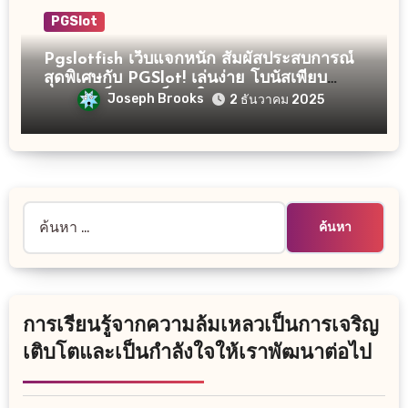
PGSlot
Pgslotfish เว็บแจกหนัก สัมผัสประสบการณ์
สุดพิเศษกับ PGSlot! เล่นง่าย โบนัสเพียบ
casino เว็บแม่ สล็อต ใหม่ล่าสุด Top 81 by
Joseph Brooks
2 ธันวาคม 2025
Breanna สล็อต pgslotfish3.com 18
พฤศจิกายน 25
ค้นหา
สำหรับ:
การเรียนรู้จากความล้มเหลวเป็นการเจริญ
เติบโตและเป็นกำลังใจให้เราพัฒนาต่อไป