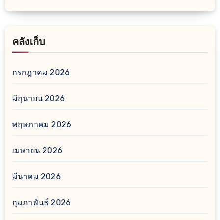
คลังเก็บ
กรกฎาคม 2026
มิถุนายน 2026
พฤษภาคม 2026
เมษายน 2026
มีนาคม 2026
กุมภาพันธ์ 2026