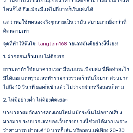
ว่าไม่จำเป็นต้องใช้บัญชีธนาคาร และก็สามารถฝากมากแค่
ไหนก็ได้ ถึงแม้จะมีแค่ไม่กี่บาทก็เริ่มเล่นได้
แต่ว่าพอใช้ทดลองจริงๆกลายเป็นว่ามัน สบายมากยิ่งกว่าที่
คิดหลายเท่า
จุดที่ทำให้พึงใจ:
tangtem168
วอเลทมันดีอย่างงี้นี่เอง!
1. ฝากถอนเร็วแบบ ไม่ต้องรอ
ธรรมดาถ้าใช้ธนาคาร เวลามีระบบระเบียบล่ม นี่คือทำอะไร
มิได้เลย แต่ทรูวอเลททำรายการรวดเร็วทันใจมาก ส่วนมาก
ไม่ถึง 10 วินาที ยอดก็เข้าแล้ว ไม่ว่าจะฝากหรือถอนก็ตาม
2. ไม่มีอย่างต่ำ ไม่ต้องคิดเยอะ
บางเวลาผมต้องการลองเกมใหม่ แม้กระนั้นไม่อยากเสี่ยง
มากมาย ระบบวอเลทของเว็บตรงอย่างนี้ช่วยได้มาก เพราะ
ว่าสามารถ ฝากแค่ 10 บาทก็เล่น หรือถอนแค่เพียง 20–30