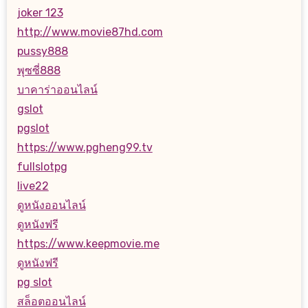
joker 123
http://www.movie87hd.com
pussy888
พุซซี่888
บาคาร่าออนไลน์
gslot
pgslot
https://www.pgheng99.tv
fullslotpg
live22
ดูหนังออนไลน์
ดูหนังฟรี
https://www.keepmovie.me
ดูหนังฟรี
pg slot
สล็อตออนไลน์