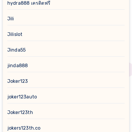
hydra888 เครดิตฟรี
Jili
Jilislot
Jinda55
jinda888
Joker123
joker123auto
Joker123th
jokers123th.co