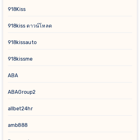
918Kiss
918kiss ดาวน์โหลด
918kissauto
918kissme
ABA
ABAGroup2
allbet24hr
amb888