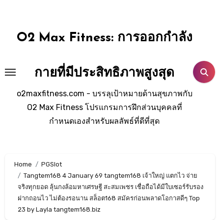
Skip
to
content
O2 Max Fitness: การออกกำลัง
กายที่มีประสิทธิภาพสูงสุด
o2maxfitness.com - บรรลุเป้าหมายด้านสุขภาพกับ
O2 Max Fitness โปรแกรมการฝึกส่วนบุคคลที่
กำหนดเองสำหรับผลลัพธ์ที่ดีที่สุด
Home
PGSlot
Tangtem168 4 January 69 tangtem168 เจ้าใหญ่ แตกไว จ่าย
จริงทุกยอด ลุ้นกงล้อมหาเศรษฐี สะสมเพชร เชื่อถือได้มีใบเซอร์รับรอง
ฝากถอนไว ไม่ต้องรอนาน สล็อต168 สมัครก่อนพลาดโอกาสดีๆ Top
23 by Layla tangtem168.biz