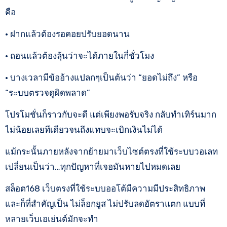
คือ
• ฝากแล้วต้องรอคอยปรับยอดนาน
• ถอนแล้วต้องลุ้นว่าจะได้ภายในกี่ชั่วโมง
• บางเวลามีข้ออ้างแปลกๆเป็นต้นว่า “ยอดไม่ถึง” หรือ
“ระบบตรวจดูผิดพลาด”
โปรโมชั่นก็ราวกับจะดี แต่เพียงพอรับจริง กลับทำเทิร์นมาก
ไม่น้อยเลยทีเดียวจนถึงแทบจะเบิกเงินไม่ได้
แม้กระนั้นภายหลังจากย้ายมาเว็บไซต์ตรงที่ใช้ระบบวอเลท
เปลี่ยนเป็นว่า…ทุกปัญหาที่เจอมันหายไปหมดเลย
สล็อต168 เว็บตรงที่ใช้ระบบออโต้มีความมีประสิทธิภาพ
และก็ที่สำคัญเป็น ไม่ล็อกยูส ไม่ปรับลดอัตราแตก แบบที่
หลายเว็บเอเย่นต์มักจะทำ