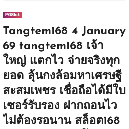
PGSlot
Tangtem168 4 January
69 tangtem168 เจ้า
ใหญ่ แตกไว จ่ายจริงทุก
ยอด ลุ้นกงล้อมหาเศรษฐี
สะสมเพชร เชื่อถือได้มีใบ
เซอร์รับรอง ฝากถอนไว
ไม่ต้องรอนาน สล็อต168