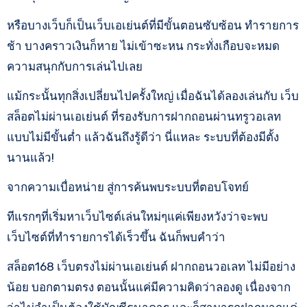
หรือบางเว็บก็เป็นเว็บเอเย่นต์ที่มีขั้นตอนซับซ้อน ทำรายการ
ช้า บางคราวเงินก็หาย ไม่เข้าซะหน กระทั่งเกือบจะหมด
ความสนุกกับการเล่นไปเลย
แม้กระนั้นทุกสิ่งเปลี่ยนไปครั้งใหญ่ เมื่อฉันได้ลองเล่นกับ เว็บ
สล็อตไม่ผ่านเอเย่นต์ ที่รองรับการฝากถอนผ่านทรูวอเลท
แบบไม่มีขั้นต่ำ แล้วฉันถึงรู้ดีว่า นี่แหละ ระบบที่ต้องมีตั้ง
นานแล้ว!
จากความเบื่อหน่าย สู่การค้นพบระบบที่ตอบโจทย์
ทีแรกๆที่เริ่มหาเว็บไซต์เล่นใหม่ๆแค่เพียงหวังว่าจะพบ
เว็บไซต์ที่ทำรายการได้เร็วขึ้น ฉันก็พบคำว่า
สล็อต168 เว็บตรงไม่ผ่านเอเย่นต์ ฝากถอนวอเลท ไม่มีอย่าง
น้อย บอกตามตรง ตอนนั้นแค่มีความคิดว่าลองดู เนื่องจาก