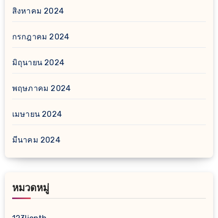
สิงหาคม 2024
กรกฎาคม 2024
มิถุนายน 2024
พฤษภาคม 2024
เมษายน 2024
มีนาคม 2024
หมวดหมู่