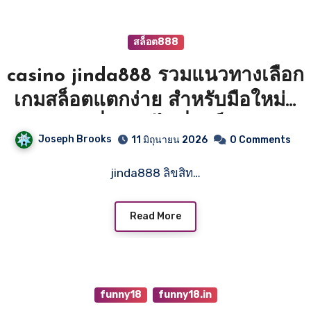
สล็อต888
casino jinda888 รวมแนวทางเลือก
เกมสล็อตแตกง่าย สำหรับมือใหม่ที่
อยากเริ่มแบบไม่มั่ว เว็บตรง
Joseph Brooks
11 มิถุนายน 2026
0 Comments
Jin888.run ทดลองเล่น Top 54 by
jinda888 ลิขสิท…
Dick 26 เวปไซต์ตรง June 26
Read More
funny18
funny18.in