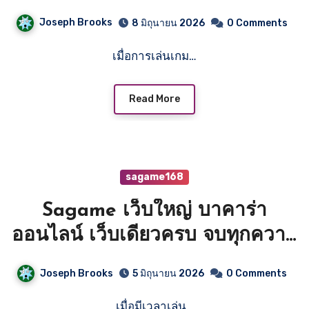
Isabelle pussy888win.one แจก
Joseph Brooks
8 มิถุนายน 2026
0 Comments
อัญมณี ฟรีทุกวัน สล็อตออนไลน์
เมื่อการเล่นเกม…
ยอดนิยม ที่สุดของการแจกเครดิต
ฟรี pussy888win เว็บใหญ่ การเงิน
Read More
มั่นคง 9 กรกฎาคม 2569
sagame168
Sagame เว็บใหญ่ บาคาร่า
ออนไลน์ เว็บเดียวครบ จบทุกความ
ต้องการของนักเดิมพัน casino
Joseph Brooks
5 มิถุนายน 2026
0 Comments
online เว็บแม่ ทดลองเล่น Top 93
เมื่อมีเวลาเล่น…