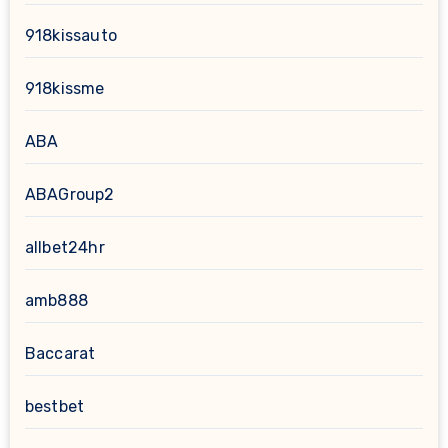
918kissauto
918kissme
ABA
ABAGroup2
allbet24hr
amb888
Baccarat
bestbet