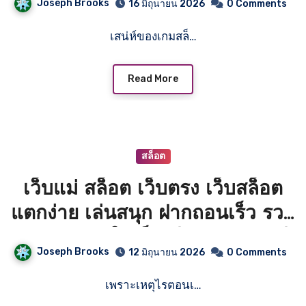
Joseph Brooks
16 มิถุนายน 2026
0 Comments
ง่าย ทดลองเล่น Top 63 by Vilma
เสน่ห์ของเกมสล็…
joker123auto.shop 16 ก.ค. 2569
คาสิโนออนไลน์
Read More
สล็อต
เว็บแม่ สล็อต เว็บตรง เว็บสล็อต
แตกง่าย เล่นสนุก ฝากถอนเร็ว รวม
ค่ายดังครบในเว็บเดียว เครดิตฟรี
Joseph Brooks
12 มิถุนายน 2026
0 Comments
Top 26 by Bruce alot66.net 6
เพราะเหตุไรตอนเ…
กรกฎาคม 2026 พนัน