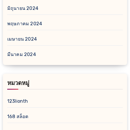
มิถุนายน 2024
พฤษภาคม 2024
เมษายน 2024
มีนาคม 2024
หมวดหมู่
123lionth
168 สล็อต