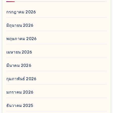
กรกฎาคม 2026
มิถุนายน 2026
พฤษภาคม 2026
เมษายน 2026
มีนาคม 2026
กุมภาพันธ์ 2026
มกราคม 2026
ธันวาคม 2025