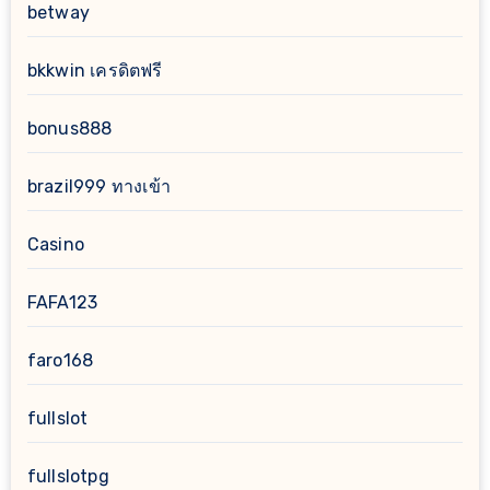
betway
bkkwin เครดิตฟรี
bonus888
brazil999 ทางเข้า
Casino
FAFA123
faro168
fullslot
fullslotpg