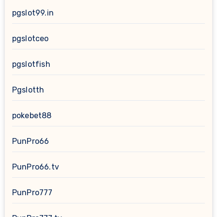
pgslot99.in
pgslotceo
pgslotfish
Pgslotth
pokebet88
PunPro66
PunPro66.tv
PunPro777