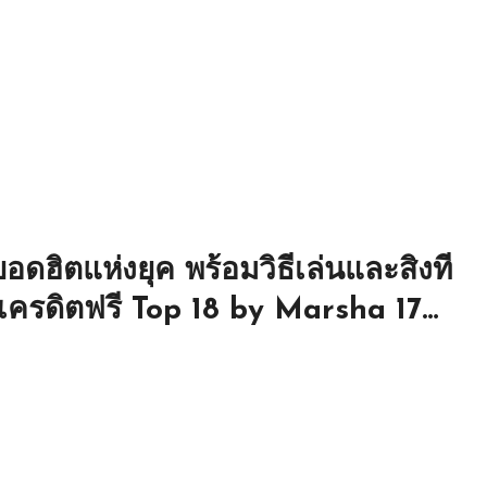
ฮิตแห่งยุค พร้อมวิธีเล่นและสิ่งที่
ia เครดิตฟรี Top 18 by Marsha 17