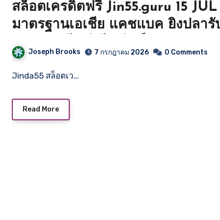
สล็อตเครดิตฟรี Jin55.guru 15 JUL
มาตรฐานเอเชีย แคชแบค ยิงปลารับ 
รองรับทุกไลฟ์สไตล์ สล็อต55 คลิกเดี
Joseph Brooks
7 กรกฎาคม 2026
0 Comments
Jinda55 สล็อตเว…
Read More