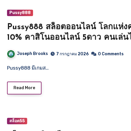
Pussy888
Pussy888 สล็อตออนไลน์ โลกแห่งคว
10% คาสิโนออนไลน์ 5ดาว คนเล่นไม
สมัคร รับความสนุก Top 17 by Ga
Joseph Brooks
7 กรกฎาคม 2026
0 Comments
2569
Pussy888 มีเกมส…
Read More
สล็อต55