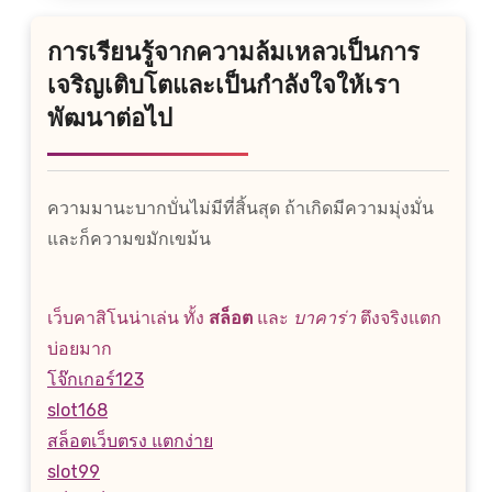
การเรียนรู้จากความล้มเหลวเป็นการ
เจริญเติบโตและเป็นกำลังใจให้เรา
พัฒนาต่อไป
ความมานะบากบั่นไม่มีที่สิ้นสุด ถ้าเกิดมีความมุ่งมั่น
และก็ความขมักเขม้น
เว็บคาสิโนน่าเล่น ทั้ง
สล็อต
และ
บาคาร่า
ตึงจริงแตก
บ่อยมาก
โจ๊กเกอร์123
slot168
สล็อตเว็บตรง แตกง่าย
slot99