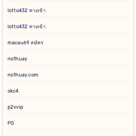
lotto432 ทางเข้า
lotto432 ทางเข้า
macau69 สมัคร
no1huay
no1huay.com
okc4
p2vvip
PG