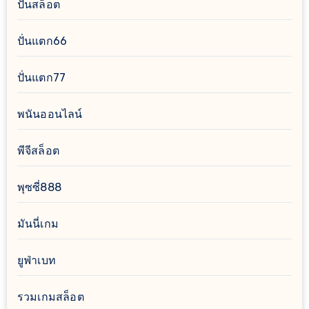
ปั่นสล็อต
ปั่นแตก66
ปั่นแตก77
พนันออนไลน์
พีจีสล็อต
พุซซี่888
มันนี่เกม
ยูฟ่าเบท
รวมเกมสล็อต