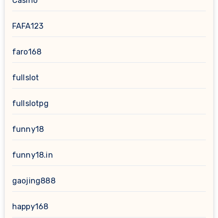
Casino
FAFA123
faro168
fullslot
fullslotpg
funny18
funny18.in
gaojing888
happy168