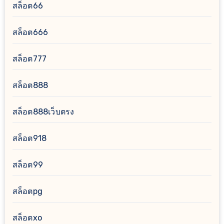
สล็อต66
สล็อต666
สล็อต777
สล็อต888
สล็อต888เว็บตรง
สล็อต918
สล็อต99
สล็อตpg
สล็อตxo