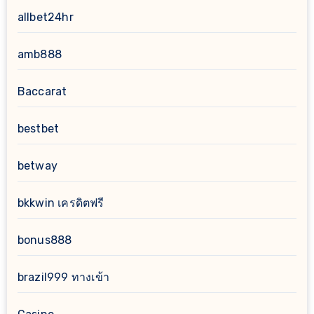
allbet24hr
amb888
Baccarat
bestbet
betway
bkkwin เครดิตฟรี
bonus888
brazil999 ทางเข้า