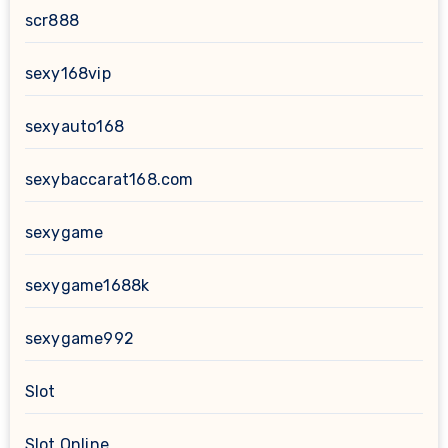
scr888
sexy168vip
sexyauto168
sexybaccarat168.com
sexygame
sexygame1688k
sexygame992
Slot
Slot Online