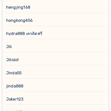
hengjing168
hongkong456
hydra888 เครดิตฟรี
Jili
Jilislot
Jinda55
jinda888
Joker123