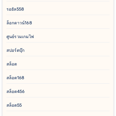
รอยัล558
ล็อกดาวน์168
ศูนย์รวมเกมไพ่
สปอร์ตบุ๊ก
สล็อต
สล็อต168
สล็อต456
สล็อต55