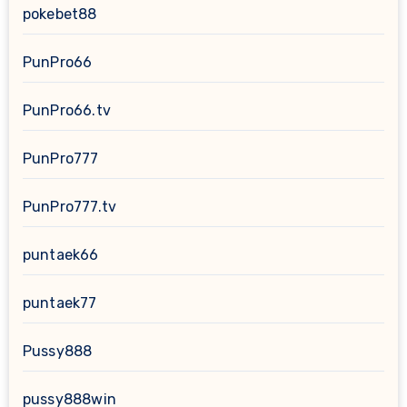
pokebet88
PunPro66
PunPro66.tv
PunPro777
PunPro777.tv
puntaek66
puntaek77
Pussy888
pussy888win