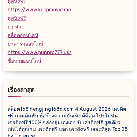
ดูหนังฟรี
https://www.keepmovie.me
ดูหนังฟรี
pg slot
สล็อตออนไลน์
บาคาร่าออนไลน์
https://www.punpro777.us/
ซื้อหวยออนไลน์
เรื่องล่าสุด
สล็อต168 hengjing168d.com 4 August 2026 เครดิต
ฟรี เกมเดิมพัน ที่สร้างความบันเทิง ดีที่สุด โปรโมชั่น
เครดิตฟรี 100% กล่องสุ่มเฮงเฮง รับเครดิตฟรี ยูสเดียว
เล่นได้ทุกเกม เครดิตฟรี แจก เครดิตฟรี เยอะที่สุด Top 25
by Florence