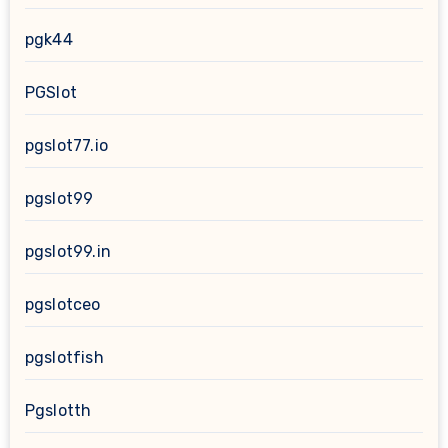
pgk44
PGSlot
pgslot77.io
pgslot99
pgslot99.in
pgslotceo
pgslotfish
Pgslotth