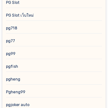
PG Slot
PG Slot เว็บใหม่
pg718
pg77
pg99
pgfish
pgheng
Pgheng99
pgjoker auto