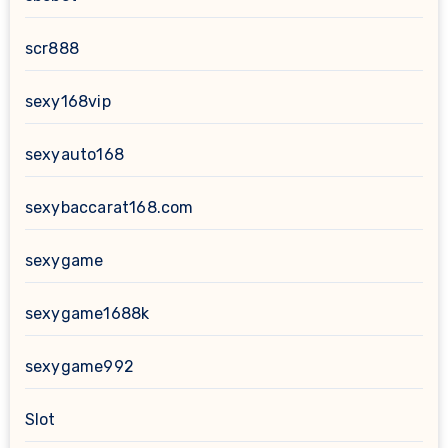
scr888
sexy168vip
sexyauto168
sexybaccarat168.com
sexygame
sexygame1688k
sexygame992
Slot