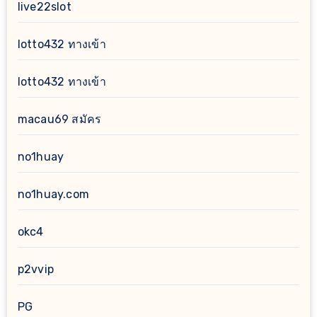
live22slot
lotto432 ทางเข้า
lotto432 ทางเข้า
macau69 สมัคร
no1huay
no1huay.com
okc4
p2vvip
PG