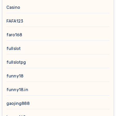
Casino
FAFA123
faro168
fullslot
fullslotpg
funny18
funny18.in
gaojing888