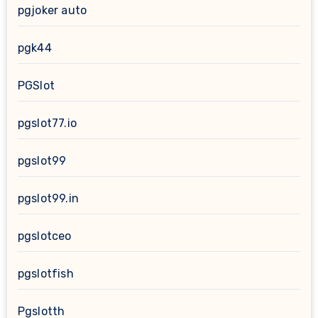
pgjoker auto
pgk44
PGSlot
pgslot77.io
pgslot99
pgslot99.in
pgslotceo
pgslotfish
Pgslotth