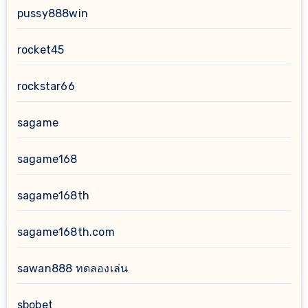
pussy888win
rocket45
rockstar66
sagame
sagame168
sagame168th
sagame168th.com
sawan888 ทดลองเล่น
sbobet