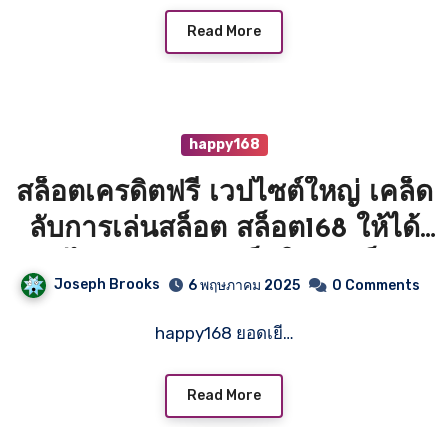
ถอนได้จริง 14 JAN 68
Read More
happy168
สล็อตเครดิตฟรี เวปไซต์ใหญ่ เคล็ด
ลับการเล่นสล็อต สล็อต168 ให้ได้
กำไรสูงสุด พนัน เว็บใหญ่ สล็อต
Joseph Brooks
6 พฤษภาคม 2025
0 Comments
เครดิตฟรี ใหม่ล่าสุด Top 21 by
happy168 ยอดเยี…
Hans สล็อต168 Happy168.de 22
JUL 2568
Read More