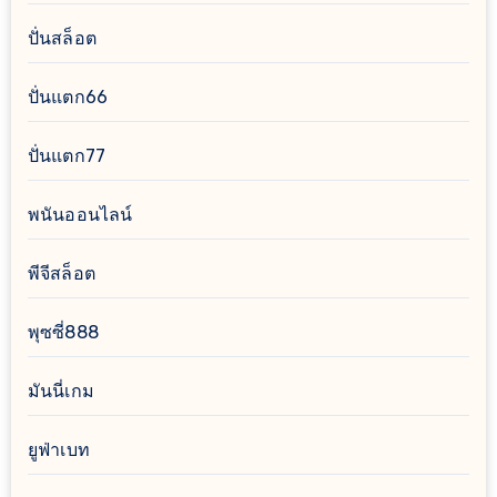
ปั่นสล็อต
ปั่นแตก66
ปั่นแตก77
พนันออนไลน์
พีจีสล็อต
พุซซี่888
มันนี่เกม
ยูฟ่าเบท