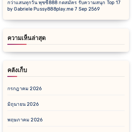
กว่าแสนทุกวัน พุซซี่888 กดสมัคร รับความสนุก Top 17
by Gabriele Pussy888play.me 7 Sep 2569
ความเห็นล่าสุด
คลังเก็บ
กรกฎาคม 2026
มิถุนายน 2026
พฤษภาคม 2026