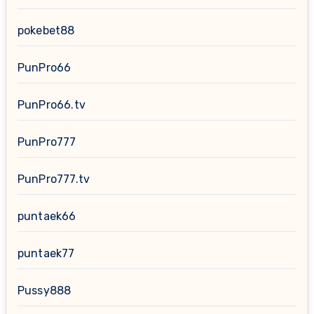
pokebet88
PunPro66
PunPro66.tv
PunPro777
PunPro777.tv
puntaek66
puntaek77
Pussy888