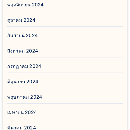
พฤศจิกายน 2024
ตุลาคม 2024
กันยายน 2024
สิงหาคม 2024
กรกฎาคม 2024
มิถุนายน 2024
พฤษภาคม 2024
เมษายน 2024
มีนาคม 2024