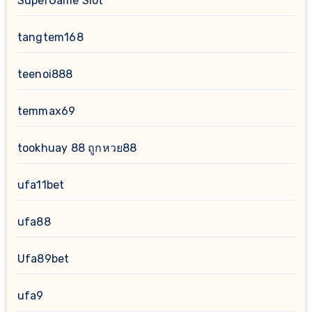
SuperGame Slot
tangtem168
teenoi888
temmax69
tookhuay 88 ถูกหวย88
ufa11bet
ufa88
Ufa89bet
ufa9