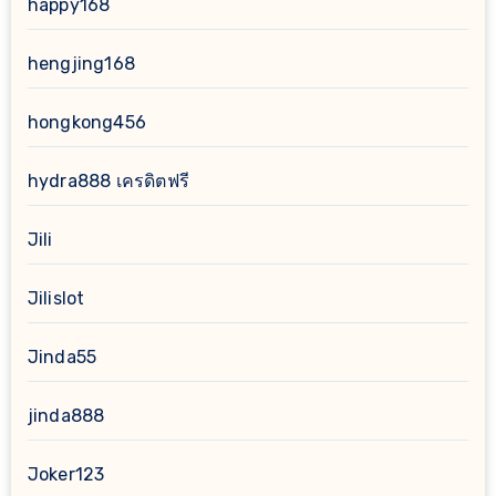
happy168
hengjing168
hongkong456
hydra888 เครดิตฟรี
Jili
Jilislot
Jinda55
jinda888
Joker123