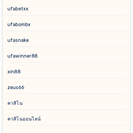
ufabetxx
ufabombx
ufasnake
ufawinner88
xin88
zeus66
คาสิโน
คาสิโนออนไลน์