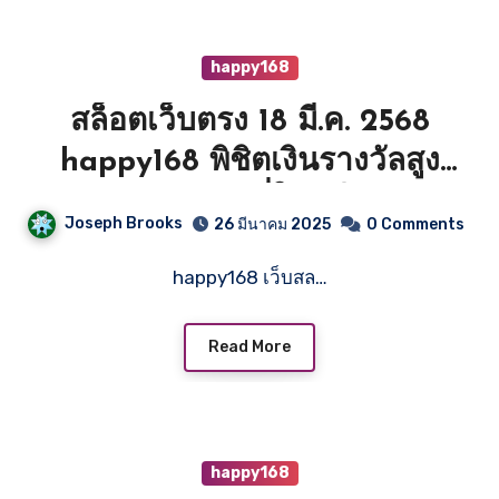
happy168
สล็อตเว็บตรง 18 มี.ค. 2568
happy168 พิชิตเงินรางวัลสูง
ทดลองเล่นหาเกมที่ใช่ฟรี ฝาก-ถอน
Joseph Brooks
26 มีนาคม 2025
0 Comments
ภายใน 3วิบาคาร่า ยิงปลา กีฬา
happy168 เว็บสล…
สล็อตเว็บตรง pgslot Joker sa
gaming Top 70 by Ryan
Read More
happy168.xyz
happy168