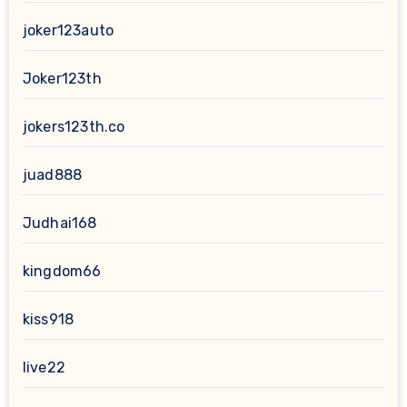
joker123auto
Joker123th
jokers123th.co
juad888
Judhai168
kingdom66
kiss918
live22