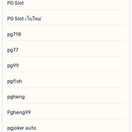
PG Slot
PG Slot เว็บใหม่
pg718
pg77
pg99
pgfish
pgheng
Pgheng99
pgjoker auto