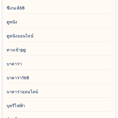
ซีเกมส์68
ดูหนัง
ดูหนังออนไลน์
ทางเข้าpg
บาคาร่า
บาคาร่า168
บาคาร่าออนไลน์
บุหรีไฟฟ้า