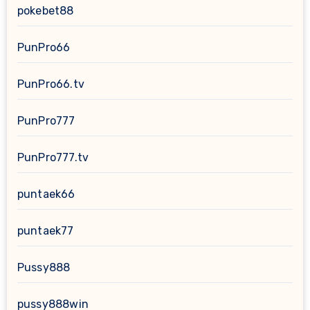
pokebet88
PunPro66
PunPro66.tv
PunPro777
PunPro777.tv
puntaek66
puntaek77
Pussy888
pussy888win