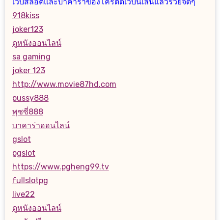
เว็บสล็อตและบาคาร่าของโครตดีเว็บนี้เล่นแล้วรวยจัดๆ
918kiss
joker123
ดูหนังออนไลน์
sa gaming
joker 123
http://www.movie87hd.com
pussy888
พุซซี่888
บาคาร่าออนไลน์
gslot
pgslot
https://www.pgheng99.tv
fullslotpg
live22
ดูหนังออนไลน์