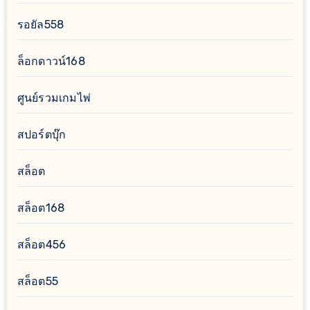
รอยัล558
ล็อกดาวน์168
ศูนย์รวมเกมไพ่
สปอร์ตบุ๊ก
สล็อต
สล็อต168
สล็อต456
สล็อต55