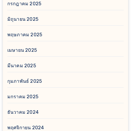
กรกฎาคม 2025
มิถุนายน 2025
พฤษภาคม 2025
เมษายน 2025
มีนาคม 2025
กุมภาพันธ์ 2025
มกราคม 2025
ธันวาคม 2024
พฤศจิกายน 2024