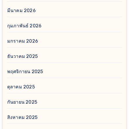
มีนาคม 2026
กุมภาพันธ์ 2026
มกราคม 2026
ธันวาคม 2025
พฤศจิกายน 2025
ตุลาคม 2025
กันยายน 2025
สิงหาคม 2025