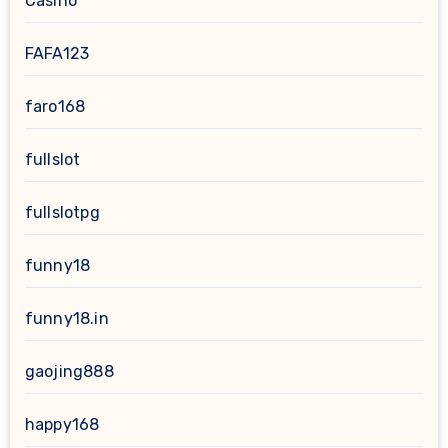
Casino
FAFA123
faro168
fullslot
fullslotpg
funny18
funny18.in
gaojing888
happy168