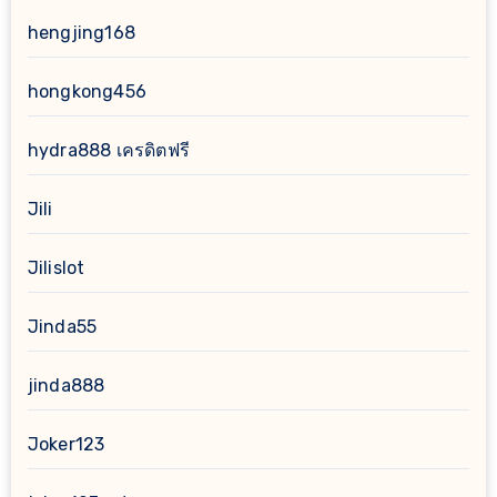
hengjing168
hongkong456
hydra888 เครดิตฟรี
Jili
Jilislot
Jinda55
jinda888
Joker123