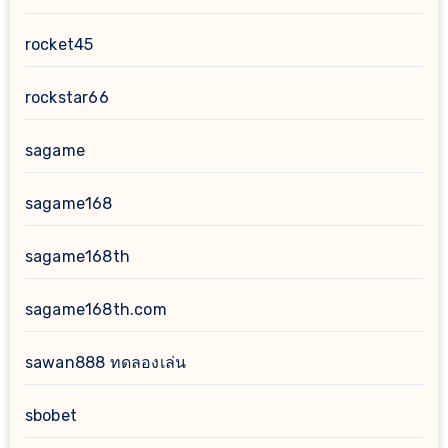
rocket45
rockstar66
sagame
sagame168
sagame168th
sagame168th.com
sawan888 ทดลองเล่น
sbobet