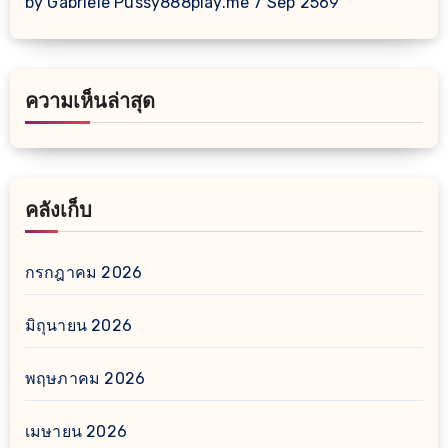
by Gabriele Pussy888play.me 7 Sep 2569
ความเห็นล่าสุด
คลังเก็บ
กรกฎาคม 2026
มิถุนายน 2026
พฤษภาคม 2026
เมษายน 2026