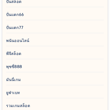
ปั่นสล็อต
ปั่นแตก66
ปั่นแตก77
พนันออนไลน์
พีจีสล็อต
พุซซี่888
มันนี่เกม
ยูฟ่าเบท
รวมเกมสล็อต