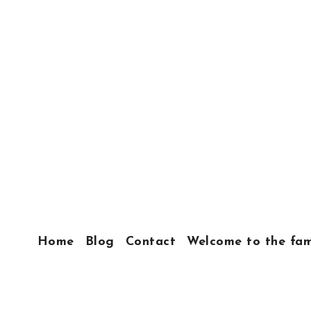
Home
Blog
Contact
Welcome to the fam