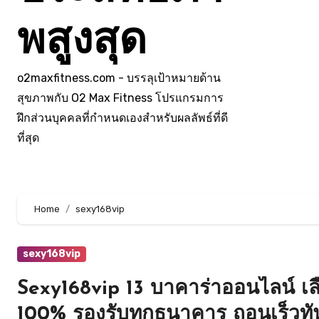
พสูงสุด
o2maxfitness.com - บรรลุเป้าหมายด้าน
สุขภาพกับ O2 Max Fitness โปรแกรมการ
ฝึกส่วนบุคคลที่กำหนดเองสำหรับผลลัพธ์ที่ดี
ที่สุด
Home
sexy168vip
sexy168vip
Sexy168vip 13 บาคาร่าออนไลน์ เลื
100% รองรับทุกธนาคาร ถอนเร็วทั