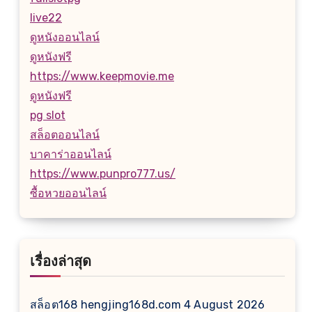
live22
ดูหนังออนไลน์
ดูหนังฟรี
https://www.keepmovie.me
ดูหนังฟรี
pg slot
สล็อตออนไลน์
บาคาร่าออนไลน์
https://www.punpro777.us/
ซื้อหวยออนไลน์
เรื่องล่าสุด
สล็อต168 hengjing168d.com 4 August 2026