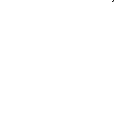
 by Julia sexy168vip.me