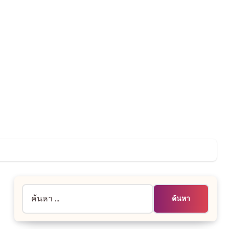
ค้นหา
สำหรับ: