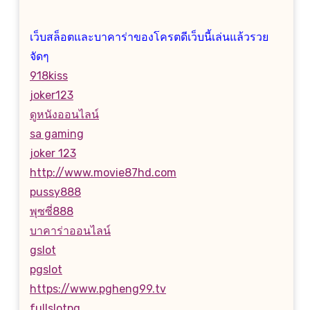
เว็บสล็อตและบาคาร่าของโครตดีเว็บนี้เล่นแล้วรวย
จัดๆ
918kiss
joker123
ดูหนังออนไลน์
sa gaming
joker 123
http://www.movie87hd.com
pussy888
พุซซี่888
บาคาร่าออนไลน์
gslot
pgslot
https://www.pgheng99.tv
fullslotpg