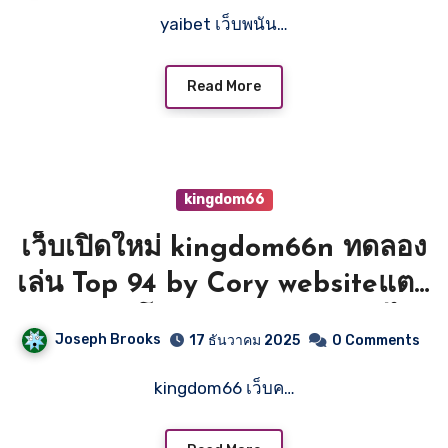
yaibet เว็บพนัน…
ง่ายๆ สำหรับมือใหม่ November
68
Read More
kingdom66
เว็บเปิดใหม่ kingdom66n ทดลอง
เล่น Top 94 by Cory websiteแตก
ง่าย คาสิโนครบวงจร รวมเกมไพ่
Joseph Brooks
17 ธันวาคม 2025
0 Comments
สล็อต คาสิโนสด ยิงปลา แทงบอล
kingdom66 เว็บค…
ครบในที่เดียว 14 พฤศจิกายน 25
casino