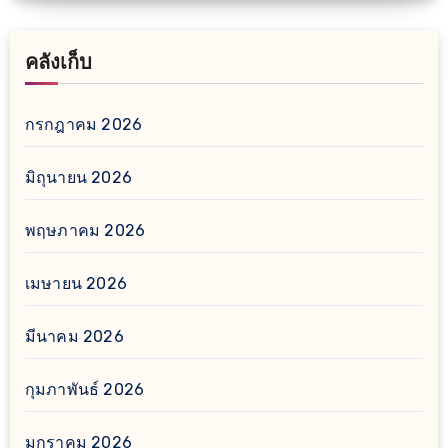
คลังเก็บ
กรกฎาคม 2026
มิถุนายน 2026
พฤษภาคม 2026
เมษายน 2026
มีนาคม 2026
กุมภาพันธ์ 2026
มกราคม 2026