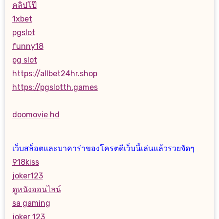
คลิปโป๊
1xbet
pgslot
funny18
pg slot
https://allbet24hr.shop
https://pgslotth.games
doomovie hd
เว็บสล็อตและบาคาร่าของโครตดีเว็บนี้เล่นแล้วรวยจัดๆ
918kiss
joker123
ดูหนังออนไลน์
sa gaming
joker 123