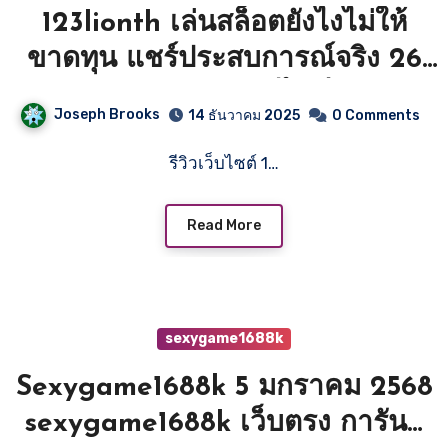
123lionth เล่นสล็อตยังไงไม่ให้
ขาดทุน แชร์ประสบการณ์จริง 26
November 2025 เวปไซต์ แตกง่าย
Joseph Brooks
14 ธันวาคม 2025
0 Comments
พนันออนไลน์ เว็บเปิดใหม่ ทดลอง
รีวิวเว็บไซต์ 1…
เล่น Top 16 by Enid
Read More
sexygame1688k
Sexygame1688k 5 มกราคม 2568
sexygame1688k เว็บตรง การันตี