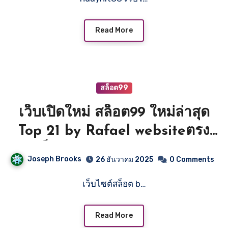
23 พฤศจิกายน 68
Read More
สล็อต99
เว็บเปิดใหม่ สล็อต99 ใหม่ล่าสุด
Top 21 by Rafael websiteตรง
รวมสล็อตทุกค่าย แตกหนัก จ่ายจริง
Joseph Brooks
26 ธันวาคม 2025
0 Comments
25 NOV 25 คาสิโนออนไลน์
เว็บไซต์สล็อต b…
Read More