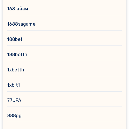
168 สล็อต
1688sagame
188bet
188betth
1xbetth
1xbit1
77UFA
888pg