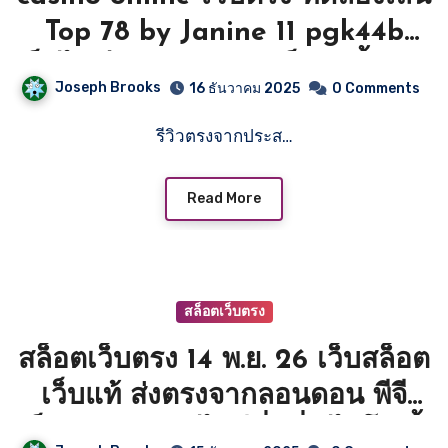
Top 78 by Janine 11 pgk44b
เว็บไซต์แตกง่าย เล่นสล็อตครั้งแรก
Joseph Brooks
16 ธันวาคม 2025
0 Comments
ควรรู้อะไรบ้าง ทริคเล็กๆ ที่ช่วยให้
รีวิวตรงจากประส…
เล่นสนุกขึ้น พฤศจิกา 68
Read More
สล็อตเว็บตรง
สล็อตเว็บตรง 14 พ.ย. 26 เว็บสล็อต
เว็บแท้ ส่งตรงจากลอนดอน พีจี
สล็อต ฝากถอน ไม่มีขั่นต่ำ ไฮโล น้ำ