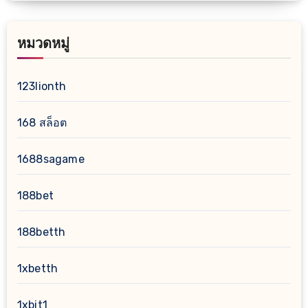
หมวดหมู่
123lionth
168 สล็อต
1688sagame
188bet
188betth
1xbetth
1xbit1