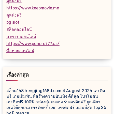
ดูหนังฟรี
https://www.keepmovie.me
ดูหนังฟรี
pg slot
สล็อตออนไลน์
บาคาร่าออนไลน์
https://www.punpro777.us/
ซื้อหวยออนไลน์
เรื่องล่าสุด
สล็อต168 hengjing168d.com 4 August 2026 เครดิต
ฟรี เกมเดิมพัน ที่สร้างความบันเทิง ดีที่สุด โปรโมชั่น
เครดิตฟรี 100% กล่องสุ่มเฮงเฮง รับเครดิตฟรี ยูสเดียว
เล่นได้ทุกเกม เครดิตฟรี แจก เครดิตฟรี เยอะที่สุด Top 25
by Florence