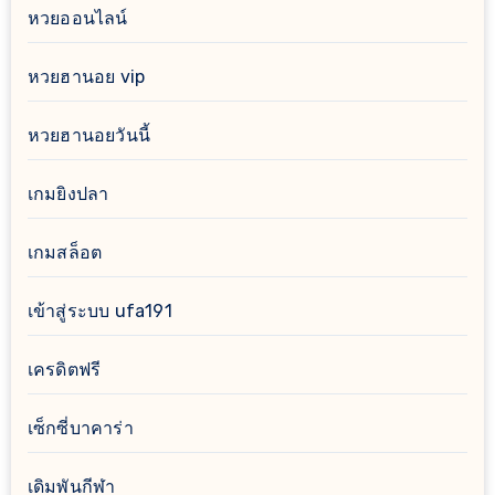
หวยออนไลน์
หวยฮานอย vip
หวยฮานอยวันนี้
เกมยิงปลา
เกมสล็อต
เข้าสู่ระบบ ufa191
เครดิตฟรี
เซ็กซี่บาคาร่า
เดิมพันกีฬา