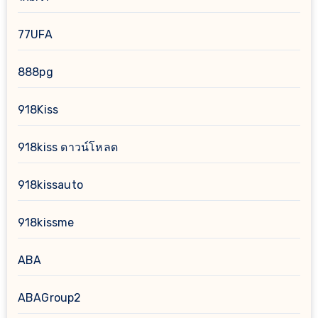
77UFA
888pg
918Kiss
918kiss ดาวน์โหลด
918kissauto
918kissme
ABA
ABAGroup2