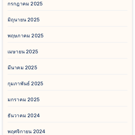
กรกฎาคม 2025
มิถุนายน 2025
พฤษภาคม 2025
เมษายน 2025
มีนาคม 2025
กุมภาพันธ์ 2025
มกราคม 2025
ธันวาคม 2024
พฤศจิกายน 2024