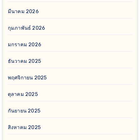
มีนาคม 2026
กุมภาพันธ์ 2026
มกราคม 2026
ธันวาคม 2025
พฤศจิกายน 2025
ตุลาคม 2025
กันยายน 2025
สิงหาคม 2025