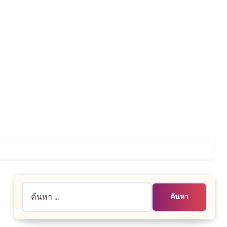
ค้นหา
สำหรับ: