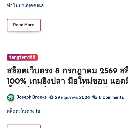
ทำไมบางบุคคลเล่…
Read More
tangtem168
สล็อตเว็บตรง 8 กรกฎาคม 2569 สล
100% เกมยิงปลา มือใหม่ชอบ แอดมิ
อั้น สล็อตเว็บตรง เปิดใจแล้วไม่กู้
Joseph Brooks
29 พฤษภาคม 2026
0 Comments
David tangtem168d.com
สล็อตเว็บตรง ta…