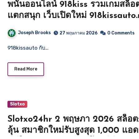
พนันออนไลน์ 918kiss รวมเกมสล็อ
แตกสนุก เว็บเปิดใหม่ 918kissauto
websiteแจกหนัก July 26
Joseph Brooks
27 พฤษภาคม 2026
0 Comments
918kissauto กับ…
Read More
Slotxo
Slotxo24hr 2 พฤษภา 2026 สล็อตxo ค
ลุ้น สมาชิกใหม่รับสูงสุด 1,000 แอด