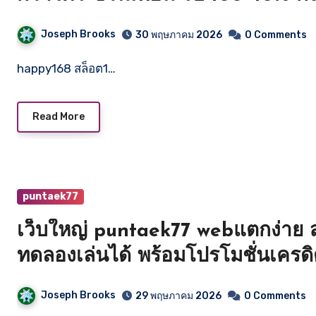
Gaming, Joker happy168 ทุนน้อยก็ล
Joseph Brooks
30 พฤษภาคม 2026
0 Comments
Alisa happy168a.com
happy168 สล็อต1…
Read More
puntaek77
เว็บใหญ่ puntaek77 webแตกง่าย ส
ทดลองเล่นได้ พร้อมโปรโมชั่นเครดิ
puntaek77.fun 22 กรกฎาคม 2569
Joseph Brooks
29 พฤษภาคม 2026
0 Comments