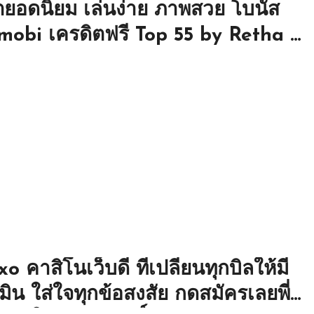
ตยอดนิยม เล่นง่าย ภาพสวย โบนัส
.mobi เครดิตฟรี Top 55 by Retha 6
าสิโนเว็บดี ที่เปลี่ยนทุกบิลให้มี
มิน ใส่ใจทุกข้อสงสัย กดสมัครเลยพี่