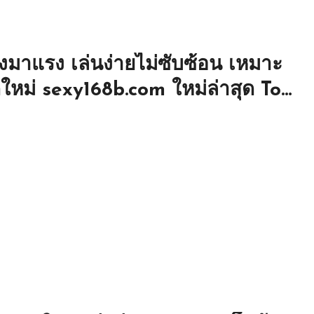
งมาแรง เล่นง่ายไม่ซับซ้อน เหมาะ
ิดใหม่ sexy168b.com ใหม่ล่าสุด Top
6