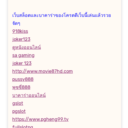
เว็บสล็อตและบาคาร่าของโครตดีเว็บนี้เล่นแล้วรวย
จัดๆ
918kiss
joker123
ดูหนังออนไลน์
sa gaming
joker 123
http://www.movie87hd.com
pussy888
พุซซี่888
บาคาร่าออนไลน์
gslot
pgslot
https://www.pgheng99.tv
fullslotpg