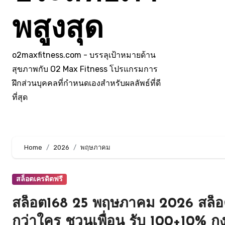
พสูงสุด
o2maxfitness.com - บรรลุเป้าหมายด้าน
สุขภาพกับ O2 Max Fitness โปรแกรมการ
ฝึกส่วนบุคคลที่กำหนดเองสำหรับผลลัพธ์ที่ดี
ที่สุด
Home
2026
พฤษภาคม
สล็อตเครดิตฟรี
สล็อต168 25 พฤษภาคม 2026 สล็อต16
กว่าใคร ชวนเพื่อน รับ 100+10% กงล