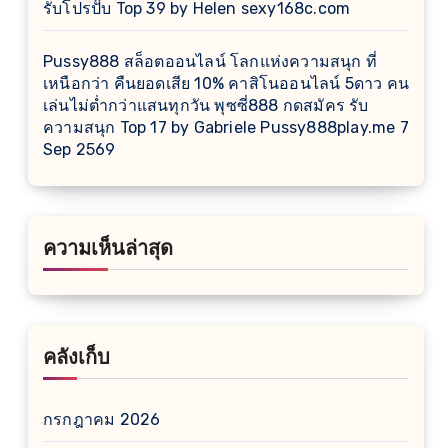
รับโปรปั๊บ Top 39 by Helen sexy168c.com
Pussy888 สล็อตออนไลน์ โลกแห่งความสนุก ที่
เหนือกว่า คืนยอดเสีย 10% คาสิโนออนไลน์ 5ดาว คน
เล่นไม่ต่ำกว่าแสนทุกวัน พุซซี่888 กดสมัคร รับ
ความสนุก Top 17 by Gabriele Pussy888play.me 7
Sep 2569
ความเห็นล่าสุด
คลังเก็บ
กรกฎาคม 2026