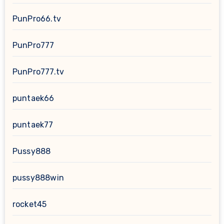
PunPro66.tv
PunPro777
PunPro777.tv
puntaek66
puntaek77
Pussy888
pussy888win
rocket45