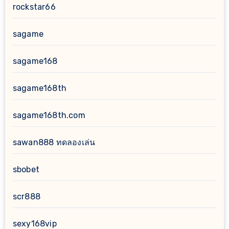
rockstar66
sagame
sagame168
sagame168th
sagame168th.com
sawan888 ทดลองเล่น
sbobet
scr888
sexy168vip