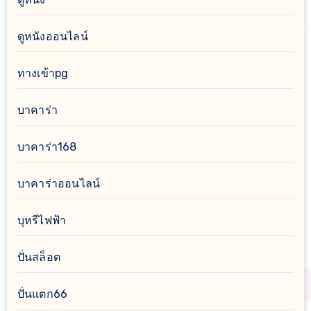
ดูหนังออนไลน์
ทางเข้าpg
บาคาร่า
บาคาร่า168
บาคาร่าออนไลน์
บุหรีไฟฟ้า
ปั่นสล็อต
ปั่นแตก66