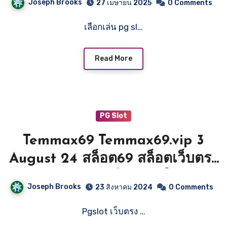
Joseph Brooks
27 เมษายน 2025
0 Comments
แจกหนัก ฝาก-ถอนไว ไม่มีขั้นต่ำ มิ
เลือกเล่น pg sl…
ถุนา 2568
Read More
PG Slot
Temmax69 Temmax69.vip 3
August 24 สล็อต69 สล็อตเว็บตรง
อันดับ 1 แจกทรัพย์สมาชิกใหม่ แจก
Joseph Brooks
23 สิงหาคม 2024
0 Comments
เพชรฟรีทุกวันบาคาร่า ยิงปลา
Pgslot เว็บตรง …
สล็อต ป๊อกเด้ง หวย pgslot รับ