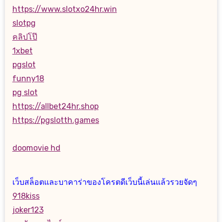
https://www.slotxo24hr.win
slotpg
คลิปโป๊
1xbet
pgslot
funny18
pg slot
https://allbet24hr.shop
https://pgslotth.games
doomovie hd
เว็บสล็อตและบาคาร่าของโครตดีเว็บนี้เล่นแล้วรวยจัดๆ
918kiss
joker123