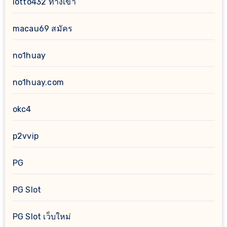
lotto432 ทางเข้า
macau69 สมัคร
no1huay
no1huay.com
okc4
p2vvip
PG
PG Slot
PG Slot เว็บใหม่