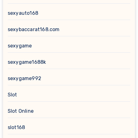
sexyauto168
sexybaccarat168.com
sexygame
sexygame1688k
sexygame992
Slot
Slot Online
slot168