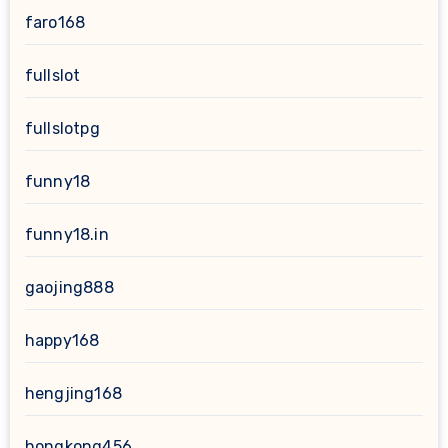
faro168
fullslot
fullslotpg
funny18
funny18.in
gaojing888
happy168
hengjing168
hongkong456