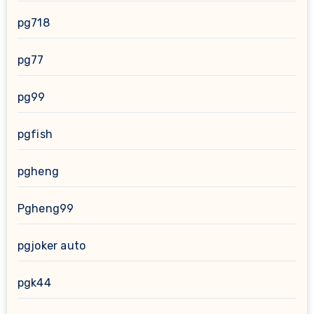
pg718
pg77
pg99
pgfish
pgheng
Pgheng99
pgjoker auto
pgk44