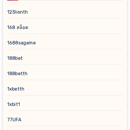
123lionth
168 สล็อต
1688sagame
188bet
188betth
1xbetth
1xbit1
77UFA