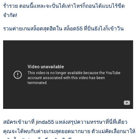
ร่ำรวย ตอนนี้แหละจะปั่นได้เท่าไหร่ก็ถอนได้แบบไร้ขีด
จำกัด!
รวมค่ายเกมสล็อตสุดฮิตใน สล็อต55 ที่ปั่นยังไงก็เข้าวิน
สมัครเข้ามาที่ jinda55 แหล่งสรุปความหรรษาที่นี่ที่เดียว
คุณจะได้พบกับค่ายเกมสุดยอดมากมาย ตัวแม่คัดเลือกมาให้