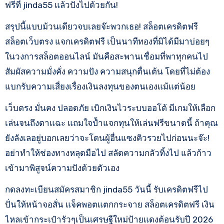
ฟรีที่ jinda55 แล้วปังไปด้วยกัน!
สรุปนี้แบบม้วนเดียวจบเลยจ๊ะพวกเธอ! สล็อตเครดิตฟรี
สล็อตเว็บตรง แจกเครดิตฟรี เป็นนาทีทองที่มิได้มีมาบ่อยๆ
ในวงการสล็อตออนไลน์ มันคือสะพานเชื่อมที่พาทุกคนไป
สัมผัสความมั่งคั่ง ความปัง ความสนุกตื่นเต้น โดยที่ไม่ต้อง
แบกรับความเสี่ยงเรื่องเงินลงทุนของตนเองแม้แต่น้อย
เว็บตรง มั่นคง ปลอดภัย เบิกเงินไวระบบออโต้ มีเกมให้เลือก
เล่นจนถึงตาแฉะ แถมใจป้ำแจกทุนให้เล่นฟรีขนาดนี้ ถ้าคุณ
ยังลังเลอยู่บอกเลยว่าจะโดนผู้อื่นแซงคิวรวยไปก่อนนะจ๊ะ!
อย่าทำให้ช่องทางหลุดมือไป สลัดความกลัวทิ้งไป แล้วก้าว
เข้ามาพิสูจน์ความปังด้วยตัวเอง
กดลงทะเบียนสมัครสมาชิก jinda55 วันนี้ รับเครดิตฟรีไป
ปั่นให้หน้าจอสั่น แจ็คพอตแตกกระจาย สล็อตเครดิตฟรี เงิน
ไหลเข้ากระเป๋ารัวๆเป็นเศรษฐีใหม่ป้ายแดงต้อนรับปี 2026