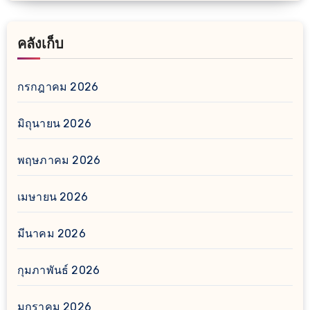
คลังเก็บ
กรกฎาคม 2026
มิถุนายน 2026
พฤษภาคม 2026
เมษายน 2026
มีนาคม 2026
กุมภาพันธ์ 2026
มกราคม 2026