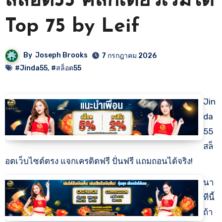
สล็อต55 คลิกเดียวเริ่มได้
Top 75 by Leif
By
Joseph Brooks
7 กรกฎาคม 2026
#Jinda55
,
#สล็อต55
Jin
da
55
สล็
อตเว็บไซต์ตรง แจกเครดิตฟรี ปั่นฟรี แถมถอนได้จริง!
นา
ทีนี้
ถ้า