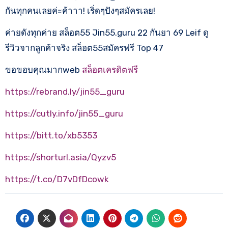
กันทุกคนเลยค่ะค้าาา! เริ่ดๆปังๆสมัครเลย!
ค่ายดังทุกค่าย สล็อต55 Jin55.guru 22 กันยา 69 Leif ดู
รีวิวจากลูกค้าจริง สล็อต55สมัครฟรี Top 47
ขอขอบคุณมากweb
สล็อตเครดิตฟรี
https://rebrand.ly/jin55_guru
https://cutly.info/jin55_guru
https://bitt.to/xb5353
https://shorturl.asia/Qyzv5
https://t.co/D7vDfDcowk