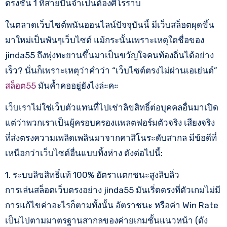
ตรงชั้น 1 ที่สายปั่นจำเป็นต้องศิโรราบ
ในตลาดเว็บไซต์พนันออนไลน์ปัจจุบันนี้ มีเว็บสล็อตผุดขึ้น
มาใหม่เป็นพันๆเว็บไซต์ แม้กระนั้นเพราะเหตุใดชื่อของ
jinda55 ถึงพุ่งทะยานขึ้นมาเป็นขวัญใจคนท้องถิ่นได้อย่าง
เร็ว? นั่นก็เพราะเหตุว่าคำว่า “เว็บไซต์ตรงไม่ผ่านเอเย่นต์”
สล็อต55
มันค้ำคออยู่ยังไงล่ะคะ
เว็บเราไม่ใช่เว็บตัวแทนที่ไปเช่าลิขสิทธิ์ต่อบุคคลอื่นมาเปิด
แต่ว่าพวกเราเป็นผู้ครอบครองแพลตฟอร์มตัวจริง เสียงจริง
ที่ส่งตรงความเพลิดเพลินมาจากคาสิโนระดับสากล มีข้อดีที่
เหนือกว่าเว็บไซต์อื่นแบบทิ้งห่าง ดังต่อไปนี้:
1. ระบบลิขสิทธิ์แท้ 100% อัตราแตกชนะสูงลิบลิ่ว
การเล่นสล็อตเว็บตรงอย่าง jinda55 มันเริ่ดตรงที่ตัวเกมไม่มี
การแก้ไขค่าอะไรก็ตามทั้งนั้น อัตราชนะ หรือค่า Win Rate
เป็นไปตามมาตรฐานสากลของค่ายเกมชั้นแนวหน้า (ดัง