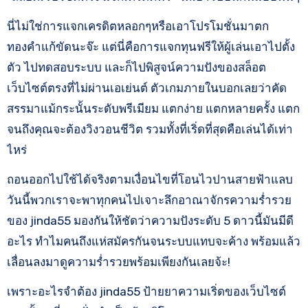
นี่ไม่ใช่การแจกเครดิตหลอกๆหรือเอาโปรโมชั่นมาตก
ทองคำแก้ขัดนะจ๊ะ แต่นี่คือการแจกทุนฟรีให้ผู้เล่นเอาไปตั้ง
ตัว ไปทดสอบระบบ และก็ไปพิสูจน์ความปังของสล็อต
เว็บไซต์ตรงที่ไม่ผ่านเอเย่นต์ ตัวเกมภายในบอกเลยว่าคัด
สรรมาแม้กระนั้นระดับพรีเมียม แตกง่าย แตกหลายครั้ง แตก
จนถึงคุณจะต้องวิงวอนชีวิต รวมทั้งที่เริ่ดที่สุดคือเล่นได้เท่า
ไหร่
ถอนออกไปใช้ได้จริงตามเงื่อนไขที่โอนไวปานสายฟ้าแลบ
วันนี้พวกเราจะพาทุกคนไปเจาะลึกอาณาจักรความร่ำรวย
ของ jinda55 มองกันให้ชัดว่าความปังระดับ 5 ดาวนี้มันมีดี
อะไร ทำไมคนถึงแห่สมัครกันจนระบบแทบจะค้าง พร้อมแล้ว
เลื่อนลงมาดูความร่ำรวยพร้อมเพียงกันเลยจ้ะ!
เพราะอะไรจำต้อง jinda55 ป้ายยาความเริ่ดของเว็บไซต์