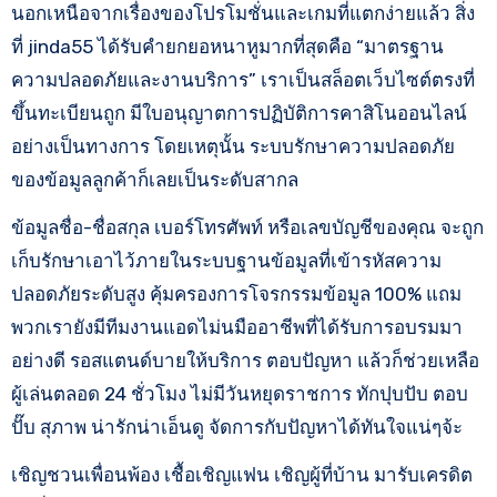
นอกเหนือจากเรื่องของโปรโมชั่นและเกมที่แตกง่ายแล้ว สิ่ง
ที่ jinda55 ได้รับคำยกยอหนาหูมากที่สุดคือ “มาตรฐาน
ความปลอดภัยและงานบริการ” เราเป็นสล็อตเว็บไซต์ตรงที่
ขึ้นทะเบียนถูก มีใบอนุญาตการปฏิบัติการคาสิโนออนไลน์
อย่างเป็นทางการ โดยเหตุนั้น ระบบรักษาความปลอดภัย
ของข้อมูลลูกค้าก็เลยเป็นระดับสากล
ข้อมูลชื่อ-ชื่อสกุล เบอร์โทรศัพท์ หรือเลขบัญชีของคุณ จะถูก
เก็บรักษาเอาไว้ภายในระบบฐานข้อมูลที่เข้ารหัสความ
ปลอดภัยระดับสูง คุ้มครองการโจรกรรมข้อมูล 100% แถม
พวกเรายังมีทีมงานแอดไม่นมืออาชีพที่ได้รับการอบรมมา
อย่างดี รอสแตนด์บายให้บริการ ตอบปัญหา แล้วก็ช่วยเหลือ
ผู้เล่นตลอด 24 ชั่วโมง ไม่มีวันหยุดราชการ ทักปุบปับ ตอบ
ปั๊บ สุภาพ น่ารักน่าเอ็นดู จัดการกับปัญหาได้ทันใจแน่ๆจ้ะ
เชิญชวนเพื่อนพ้อง เชื้อเชิญแฟน เชิญผู้ที่บ้าน มารับเครดิต