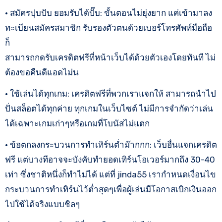
• สมัครปุบปับ ยอมรับได้ปั๊บ: ขั้นตอนไม่ยุ่งยาก แค่เข้ามาลง
ทะเบียนสมัครสมาชิก รับรองตัวตนด้วยเบอร์โทรศัพท์มือถือ
ก็
สามารถกดรับเครดิตฟรีที่หน้าเว็บได้ด้วยตัวเองโดยทันที ไม่
ต้องขอคืนดีแอดไม่น
• ใช้เล่นได้ทุกเกม: เครดิตฟรีที่พวกเราแจกให้ สามารถนำไป
ปั่นสล็อตได้ทุกค่าย ทุกเกมในเว็บไซต์ ไม่มีการจำกัดว่าเล่น
ได้เฉพาะเกมเก่าๆหรือเกมที่โบนัสไม่แตก
• ข้อตกลงกระบวนการทำเทิร์นต่ำม๊ากกก: เว็บอื่นแจกเครดิต
ฟรี แต่บางทีอาจจะบังคับทำยอดเทิร์นโอเวอร์มากถึง 30-40
เท่า ซึ่งชาติหนึ่งก็ทำไม่ได้ แต่ที่ jinda55 เรากำหนดเงื่อนไข
กระบวนการทำเทิร์นไว้ต่ำสุดๆเพื่อผู้เล่นมีโอกาสเบิกเงินออก
ไปใช้ได้จริงแบบชิลๆ