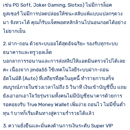
เช่น PG Soft, Joker Gaming, Slotxo) ไม่มีการล็อค
ยูสเซอร์ ไม่มีการปลดปล่อยให้ชนะสลับแพ้แบบแปลกๆดวง
มา จังหวะได้ คุณก็รับแจ็คพอตหลักล้านไปนอนกอดได้อย่าง
ไม่ยากเย็น
2. ฝาก-ถอน ด้วยระบบออโต้สุดอัจฉริยะ รองรับทุกระบบ
ธนาคารและทรูวอลเล็ต
บอกลาการรอนานและการส่งสลิปให้แอดมินตรวจไปได้เลย
คะ เนื่องจาก jinda55 ใช้เทคโนโลยีระบบฝาก-ถอน
อัตโนมัติ (Auto) ที่เสถียรที่สุดในยุคนี้ ทำรายการเสร็จ
สมบูรณ์ภายในช่วงเวลาไม่ถึง 5 วินาที เงินเข้าบัญชีปั๊บ แถม
ยังเอาอกเอาใจวัยรุ่นรวมทั้งคนไม่มีบัญชีธนาคารด้วยการ
รอคอยงรับ True Money Wallet เพิ่มง่าย ถอนไว ไม่มีขั้นต่ำ
ทุน 1 บาทก็เริ่มเดินทางสู่ความร่ำรวยได้แล้ว
3. ความยั่งยืนและมั่นคงด้านการเงินระดับ Super VIP