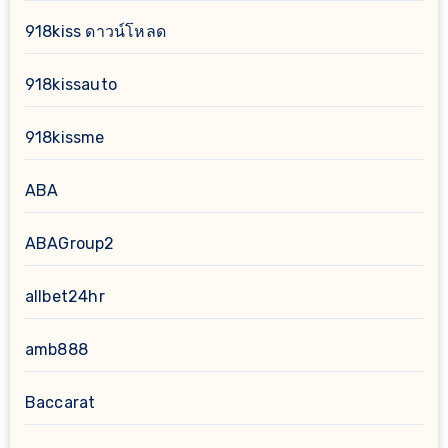
918kiss ดาวน์โหลด
918kissauto
918kissme
ABA
ABAGroup2
allbet24hr
amb888
Baccarat