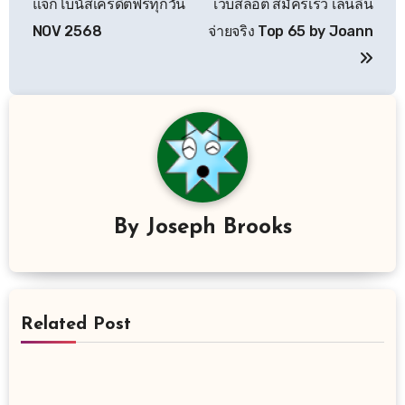
แจกโบนัสเครดิตฟรีทุกวัน
เว็บสล็อต สมัครเร็ว เล่นลื่น
NOV 2568
จ่ายจริง Top 65 by Joann
By
Joseph Brooks
Related Post