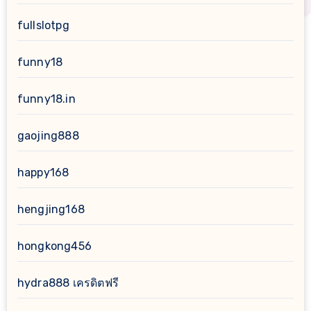
fullslotpg
funny18
funny18.in
gaojing888
happy168
hengjing168
hongkong456
hydra888 เครดิตฟรี