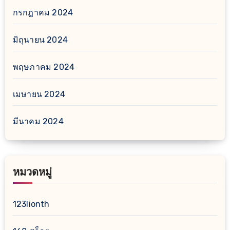
กรกฎาคม 2024
มิถุนายน 2024
พฤษภาคม 2024
เมษายน 2024
มีนาคม 2024
หมวดหมู่
123lionth