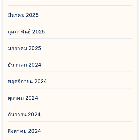
มีนาคม 2025
กุมภาพันธ์ 2025
มกราคม 2025
ธันวาคม 2024
พฤศจิกายน 2024
ตุลาคม 2024
กันยายน 2024
สิงหาคม 2024