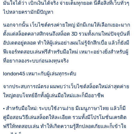
มั่นใจได้ว่า เบิกเงินได้จริง จ่ายเต็มทุกยอด นี่คือสิ่งที่เว็บทั่วๆ
ไปหลายครามักมีปัญหา
นอกจากนั้น เว็บไซต์ตรงค่ายใหญ่ มักมีเกมให้เลือกเยอะมาก
ตั้งแต่สล็อตคลาสสิกจนถึงสล็อต 3D รวมทั้งเกมใหม่ปัจจุบันที่
อัปเดตอยู่ตลอด ทำให้ผู้เล่นอย่างผมไม่รู้จักสึกเบื่อ แล้วก็ยังมี
ฟีเจอร์ทดสอบเล่นฟรีสำหรับมือใหม่ เหมาะอย่างยิ่งสำหรับผู้
ที่อยากลองระบบก่อนลงทุนจริง
london45 เหมาะกับผู้เล่นทุกระดับ
จากประสบการณ์ตรง ผมพบว่าเว็บไซต์สล็อตใหม่ล่าสุดค่าย
ใหญ่ตอบโจทย์อีกทั้งผู้เล่นมือใหม่และก็มืออาชีพ
• สำหรับมือใหม่: ระบบใช้งานง่าย มีเมนูภาษาไทย แล้วก็มี
คู่มือสอนวิธีเล่นสล็อตให้ละเอียด รวมทั้งมีโปรโมชั่นเครดิต
ฟรีให้ทดสอบเล่น ทำให้เกิดความรู้สึกปลอดภัยและก็เข้าใจ