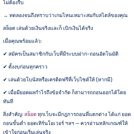
ไม่ต้องรีบ
→ ทดลองจนถึงทราบว่าเกมไหนเหมาะสมกับสไตล์ของคุณ
สล็อต เล่นด้วยเงินจริงและก็ เบิกเงินได้จริง
เมื่อคุณพร้อมแล้ว:
✔ สมัครเป็นสมาชิกกับเว็บที่มีระบบฝาก–ถอนอัตโนมัติ
✔ ตั้งงบก่อนทุกคราว
✔ เล่นด้วยโบนัสหรือเครดิตฟรีที่เว็บไซต์ให้ (หากมี)
✔ เมื่อมียอดผลกำไรถึงข้อจำกัด ก็สามารถถอนออกได้โดย
ทันที
สิ่งสำคัญ:
สล็อต
ทุกเว็บจะมีกฎการถอนที่แตกต่าง ได้แก่ ยอด
ถอนขั้นต่ำ ยอดเทิร์นโอเวอร์ ฯลฯ — ควรอ่านหลักเกณฑ์ให้
เข้าใจก่อนเริ่มเล่นจริง