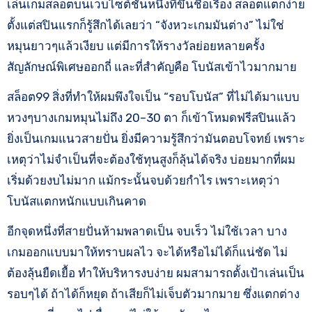
เล่นเกมสล็อตบนเว็บไซต์ชั้นหนึ่งที่ขึ้นชื่อเรื่อง สล็อตแตกง่าย
ตั้งแต่สปินแรกก็รู้สึกได้เลยว่า “จังหวะเกมมันต่าง” ไม่ใช่
หมุนยาวๆแล้วเงียบ แต่มีการให้รางวัลย่อยหลายครั้ง
สัญลักษณ์พิเศษออกถี่ และที่สำคัญคือ โบนัสเข้าไวมากมาย
สล็อต99 สิ่งที่ทำให้ผมพึงใจเป็น “รอบโบนัส” ที่ไม่ได้มาแบบ
หวงๆบางเกมหมุนไม่ถึง 20–30 ตา ก็เข้าโหมดฟรีสปินแล้ว
ยิ่งเป็นเกมแนวสายปั่น ยิ่งมีความรู้สึกว่ามันตอบโจทย์ เพราะ
เหตุว่าไม่จำเป็นที่จะต้องใช้ทุนสูงก็ลุ้นได้จริง บ่อยมากที่ผม
เริ่มด้วยงบไม่มาก แม้กระนั้นจบด้วยกำไร เพราะเหตุว่า
โบนัสแตกหนักแบบเกินคาด
อีกจุดหนึ่งที่สายปั่นห้ามพลาดเป็น จบเร็ว ไม่ใช้เวลา บาง
เกมออกแบบมาให้ทราบผลไว จะได้หรือไม่ได้ก็แน่ชัด ไม่
ต้องลุ้นยืดเยื้อ ทำให้บริหารงบง่าย ผมสามารถตั้งเป้าเล่นเป็น
รอบๆได้ ถ้าได้ก็หยุด ถ้าเสียก็ไม่เจ็บตัวมากมาย ซึ่งแตกต่าง