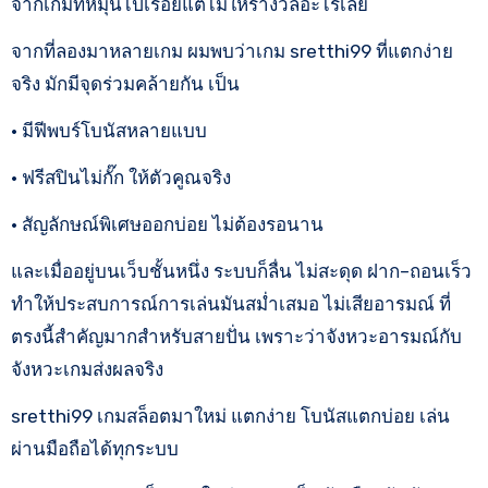
จากเกมที่หมุนไปเรื่อยแต่ไม่ให้รางวัลอะไรเลย
จากที่ลองมาหลายเกม ผมพบว่าเกม sretthi99 ที่แตกง่าย
จริง มักมีจุดร่วมคล้ายกัน เป็น
• มีฟีพบร์โบนัสหลายแบบ
• ฟรีสปินไม่กั๊ก ให้ตัวคูณจริง
• สัญลักษณ์พิเศษออกบ่อย ไม่ต้องรอนาน
และเมื่ออยู่บนเว็บชั้นหนึ่ง ระบบก็ลื่น ไม่สะดุด ฝาก–ถอนเร็ว
ทำให้ประสบการณ์การเล่นมันสม่ำเสมอ ไม่เสียอารมณ์ ที่
ตรงนี้สำคัญมากสำหรับสายปั่น เพราะว่าจังหวะอารมณ์กับ
จังหวะเกมส่งผลจริง
sretthi99 เกมสล็อตมาใหม่ แตกง่าย โบนัสแตกบ่อย เล่น
ผ่านมือถือได้ทุกระบบ