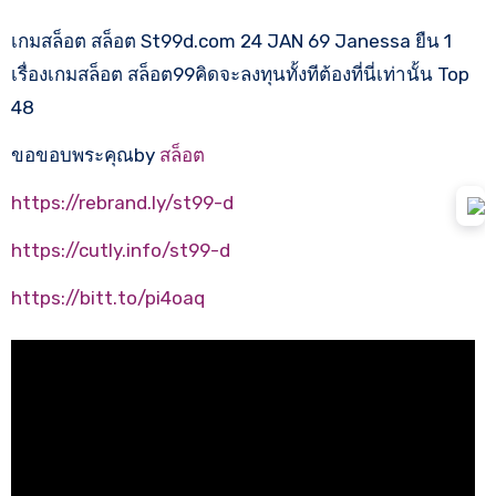
เกมสล็อต สล็อต St99d.com 24 JAN 69 Janessa ยืน 1
เรื่องเกมสล็อต สล็อต99คิดจะลงทุนทั้งทีต้องที่นี่เท่านั้น Top
48
ขอขอบพระคุณby
สล็อต
https://rebrand.ly/st99-d
https://cutly.info/st99-d
https://bitt.to/pi4oaq