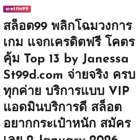
sretthi99
สล็อต99 พลิกโฉมวงการ
เกม แจกเครดิตฟรี โคตร
คุ้ม Top 13 by Janessa
St99d.com จ่ายจริง ครบ
ทุกค่าย บริการแบบ VIP
แอดมินบริการดี สล็อต
อยากกระเป๋าหนัก สมัคร