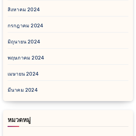
สิงหาคม 2024
กรกฎาคม 2024
มิถุนายน 2024
พฤษภาคม 2024
เมษายน 2024
มีนาคม 2024
หมวดหมู่