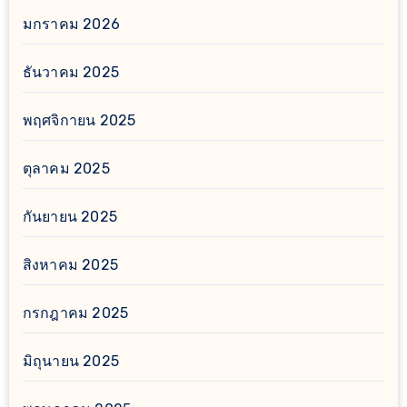
มกราคม 2026
ธันวาคม 2025
พฤศจิกายน 2025
ตุลาคม 2025
กันยายน 2025
สิงหาคม 2025
กรกฎาคม 2025
มิถุนายน 2025