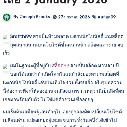
เลย 2 January 2026
By
Joseph Brooks
27 มกราคม 2026
#สล็อต99
Sretthi99 สายปั่นห้ามพลาด แตกหนักโบนัสถี่ เกมสล็อต
สุดสนุกสนานบนเว็บไซต์ชั้นแนวหน้า สล็อตแตกง่าย จบ
เร็ว
ผมในฐานะผู้ที่อยู่กับ
สล็อต99
สายปั่นสล็อต มาหลายปี
บอกได้เลยว่าถ้าเกิดใครกันแน่กำลังมองหาเกมสล็อตที่
แตกหนัก โบนัสถี่ เล่นบันเทิงใจ รวมทั้งจบเร็ว จริงๆบทความ
นี้ต้องการที่จะให้ลองอ่านจนถึงจบ เพราะเหตุว่านี่เป็นสิ่งที่ผม
เจอมาพร้อมกับตัว ไม่ใช่แค่คำชวนเชื่อลอยๆ
ผมเริ่มต้นเสมือนผู้เล่นทั่วๆไป ลองถูกลองผิด เปลี่ยนเว็บไซต์
เปลี่ยนค่าย แปลงเกมอยู่เสมอ จนกระทั่งวันหนึ่งได้เข้าไป