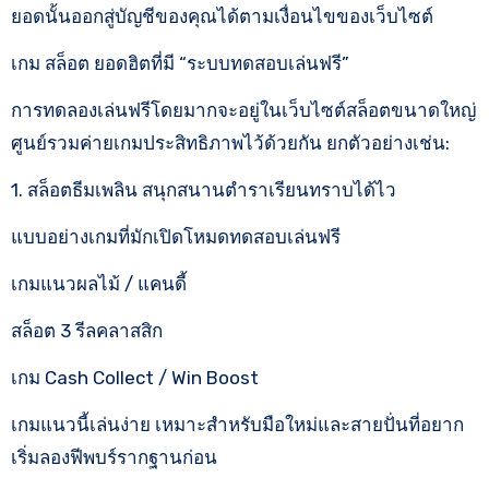
ยอดนั้นออกสู่บัญชีของคุณได้ตามเงื่อนไขของเว็บไซต์
เกม สล็อต ยอดฮิตที่มี “ระบบทดสอบเล่นฟรี”
การทดลองเล่นฟรีโดยมากจะอยู่ในเว็บไซต์สล็อตขนาดใหญ่
ศูนย์รวมค่ายเกมประสิทธิภาพไว้ด้วยกัน ยกตัวอย่างเช่น:
1. สล็อตธีมเพลิน สนุกสนานตำราเรียนทราบได้ไว
แบบอย่างเกมที่มักเปิดโหมดทดสอบเล่นฟรี
เกมแนวผลไม้ / แคนดี้
สล็อต 3 รีลคลาสสิก
เกม Cash Collect / Win Boost
เกมแนวนี้เล่นง่าย เหมาะสำหรับมือใหม่และสายปั่นที่อยาก
เริ่มลองฟีพบร์รากฐานก่อน