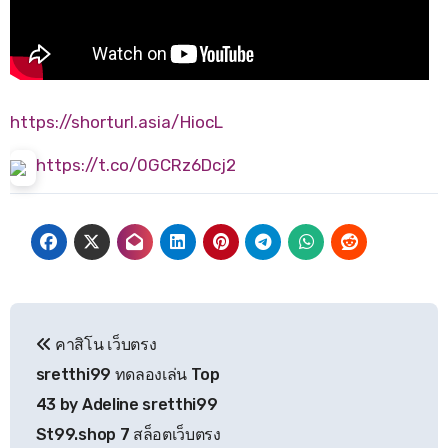
https://shorturl.asia/HiocL
https://t.co/0GCRz6Dcj2
แนะแนว
คาสิโน เว็บตรง
เรื่อง
sretthi99 ทดลองเล่น Top
43 by Adeline sretthi99
St99.shop 7 สล็อตเว็บตรง