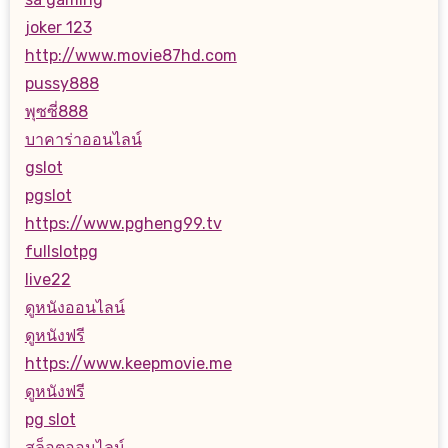
joker 123
http://www.movie87hd.com
pussy888
พุซซี่888
บาคาร่าออนไลน์
gslot
pgslot
https://www.pgheng99.tv
fullslotpg
live22
ดูหนังออนไลน์
ดูหนังฟรี
https://www.keepmovie.me
ดูหนังฟรี
pg slot
สล็อตออนไลน์