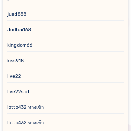
juad888
Judhai168
kingdom66
kiss918
live22
live22slot
lotto432 ทางเข้า
lotto432 ทางเข้า