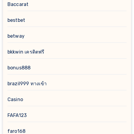
Baccarat
bestbet
betway
bkkwin เครดิตฟรี
bonus888
brazil999 ทางเข้า
Casino
FAFA123
faro168