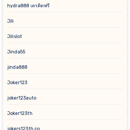
hydra888 เครดิตฟรี
Jili
Jilislot
Jinda55
jinda888
Joker123
joker123auto
Joker123th
jokers123th.co