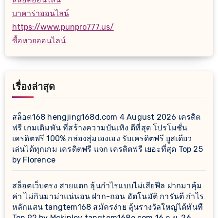
บาคาร่าออนไลน์
https://www.punpro777.us/
ซื้อหวยออนไลน์
เรื่องล่าสุด
สล็อต168 hengjing168d.com 4 August 2026 เครดิต
ฟรี เกมเดิมพัน ที่สร้างความบันเทิง ดีที่สุด โปรโมชั่น
เครดิตฟรี 100% กล่องสุ่มเฮงเฮง รับเครดิตฟรี ยูสเดียว
เล่นได้ทุกเกม เครดิตฟรี แจก เครดิตฟรี เยอะที่สุด Top 25
by Florence
สล็อตเว็บตรง สายแตก ลุ้นกำไรแบบไม่เสียฟีล ฝากมาคุ้ม
ค่า ไม่กินมาม่าแน่นอน ฝาก-ถอน อัตโนมัติ การันตี กำไร
หลักแสน tangtem168 สมัครง่าย ลุ้นรางวัลใหญ่ได้ทันที
Top 92 by Mckinley tangtem168e.com 16 ก.ย. 26