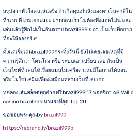
สรุปจากหัวใจคนเล่นจริง ถ้าเกิดคุณกำลังมองหาเว็บคาสิโน
ที่ระบบดี เกมเยอะแยะ ฝากถอนเร็ว ไม่ต้องพึ่งแอดไม่น และ
เล่นแล้วรู้สึกไม่เป็นอันตราย brazil999 slot เป็นเว็บที่อยาก
ที่จะให้ลองจริงๆ
ตั้งแต่เริ่มเล่นbrazil999กระทั่งวันนี้ ยังไม่เคยเจอเหตุที่มี
ความรู้สึกว่า โดนโกง หรือ ระบบเอาเปรียบ เลย มันเป็น
เว็บไซต์ที่ เล่นได้เรื่อยแบบไม่เครียด แถมมีโอกาสได้ถอน
จริง ไม่ใช่แค่ฝันเฟื่องเสมือนหลายเว็บที่เคยเจอ
ทดลองเล่นสล็อตทุกค่ายฟรี brazil999 17 พฤศจิกา 68 Vallie
casino brazil999 มาแรงที่สุด Top 20
ขอขอบพระคุณby
brazil999
https://rebrand.ly/brazil999b