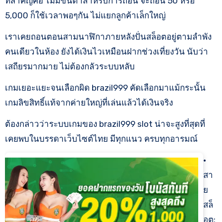
ที่สำคัญคือ ไม่มีขั้นต่ำสำหรับการถอน จะถอน 50 หรือ
5,000 ก็ใช้เวลาพอๆกัน ไม่แยกลูกค้าเล็กใหญ่
เราเคยถอนตอนสามนาฬิกาภายหลังปั่นสล็อตอยู่ตามลำพัง
คนเดียวในห้อง ยังได้เงินไวเหมือนฝากช่วงเที่ยงวัน นับว่า
เสถียรมากมาย ไม่ต้องกลัวระบบหลับ
เกมเยอะแยะจนเลือกผิด brazil999 คัดเลือกมาแม้กระนั้น
เกมลิขสิทธิ์แท้จากค่ายใหญ่ที่เล่นแล้วได้เงินจริง
ต้องกล่าวว่าระบบเกมของ brazil999 slot น่าจะสูงที่สุดที่
เคยพบในบรรดาเว็บไซต์ไทย มีทุกแนว ครบทุกอารมณ์
•
สา
ย
สล็
อต: