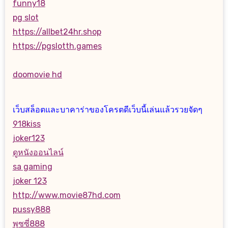
funny18
pg slot
https://allbet24hr.shop
https://pgslotth.games
doomovie hd
เว็บสล็อตและบาคาร่าของโครตดีเว็บนี้เล่นแล้วรวยจัดๆ
918kiss
joker123
ดูหนังออนไลน์
sa gaming
joker 123
http://www.movie87hd.com
pussy888
พุซซี่888