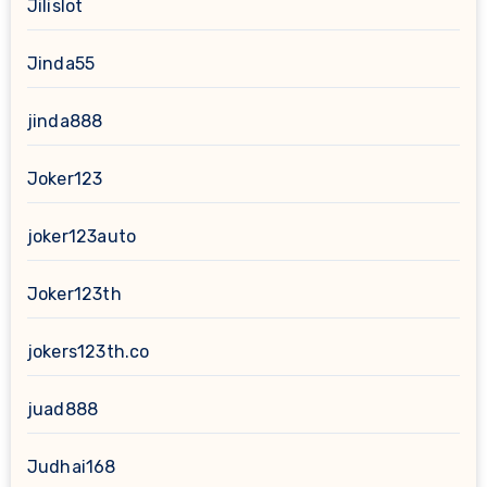
Jilislot
Jinda55
jinda888
Joker123
joker123auto
Joker123th
jokers123th.co
juad888
Judhai168