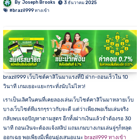
By
Joseph Brooks
3 ธันวาคม 2025
#brazil999 ทางเข้า
brazil999 เว็บไซต์คาสิโนมาแรงที่ปี ฝาก-ถอนเร็วใน 10
วินาที เกมเยอะแยะกระทั่งนับไม่ไหว!
เราเป็นเลิศในคนที่เคยลองเล่นเว็บไซต์คาสิโนมาหลายเว็บ
บางเว็บไซต์ทีแรกๆราวกับจะดี แต่ว่าเพียงพอเริ่มเล่นจริง
กลับพบเจอปัญหาตามสูตร อีกทั้งฝากเงินแล้วจำต้องรอ 30
นาที ถอนเงินจะต้องแจ้งสลิป แถมเกมบางเกมเล่นจู่ๆก็หลุด
ออกเฉย พอเพียงมีเพื่อนฝูงเสนอแนะ
brazil999 ทางเข้า