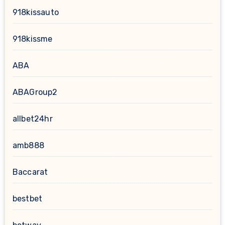
918kissauto
918kissme
ABA
ABAGroup2
allbet24hr
amb888
Baccarat
bestbet