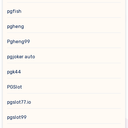
pgfish
pgheng
Pgheng99
pgjoker auto
pgk44
PGSlot
pgslot77.io
pgslot99