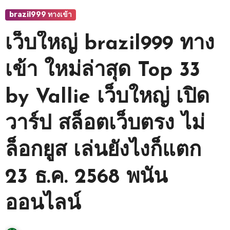
brazil999 ทางเข้า
เว็บใหญ่ brazil999 ทาง
เข้า ใหม่ล่าสุด Top 33
by Vallie เว็บใหญ่ เปิด
วาร์ป สล็อตเว็บตรง ไม่
ล็อกยูส เล่นยังไงก็แตก
23 ธ.ค. 2568 พนัน
ออนไลน์