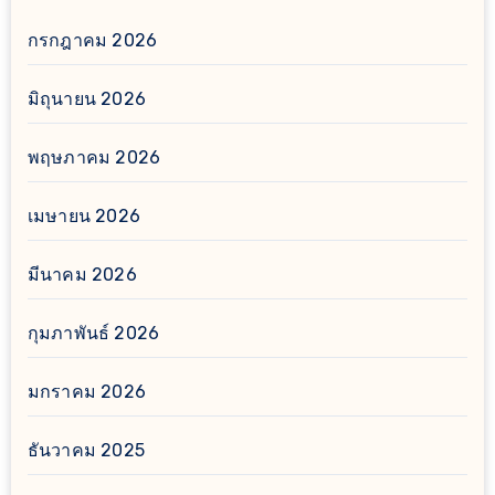
กรกฎาคม 2026
มิถุนายน 2026
พฤษภาคม 2026
เมษายน 2026
มีนาคม 2026
กุมภาพันธ์ 2026
มกราคม 2026
ธันวาคม 2025