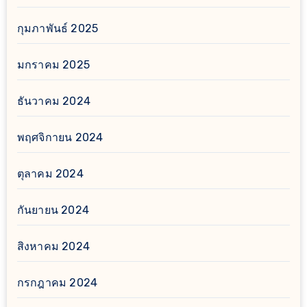
กุมภาพันธ์ 2025
มกราคม 2025
ธันวาคม 2024
พฤศจิกายน 2024
ตุลาคม 2024
กันยายน 2024
สิงหาคม 2024
กรกฎาคม 2024