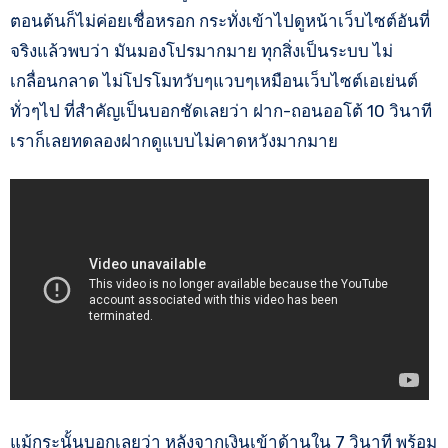
ตอนต้นก็ไม่ค่อยเชื่อหรอก กระทั่งเข้าไปดูหน้าเว็บไซต์อันที่
จริงแล้วพบว่า มันมองโปรมากมาย ทุกสิ่งเป็นระบบ ไม่
เกลื่อนกลาด ไม่โปรโมทวับๆแวบๆเหมือนเว็บไซต์เอเย่นต์
ทั่วๆไป ที่สำคัญเป็นบอกชัดเลยว่า ฝาก-ถอนออโต้ 10 วินาที
เราก็เลยทดลองฝากดูแบบไม่คาดหวังมากมาย
แม้กระนั้นบอกเลยว่า หลังจากเงินเข้าด้านใน 7 วินาที พร้อม