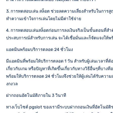
3. การทดสอบเล่น สล็อต ช่วยลดความเสี่ยงสำหรับในการสูญเส
ทำความเข้าใจการเล่นโดยไม่มีค่าใช้จ่าย
4. การทดสอบเล่นสล็อตก่อนการลงเงินจริงเป็นขั้นตอนที่สำคั
ประสบการณ์สำหรับการเล่น จะได้เชื่อมั่นและก็จัดแจงให้พร้
แอดมินพร้อมบริการตลอด 24 ชั่วโมง
มีแอดมินที่พร้อมให้บริการตลอด 1 วัน สำหรับผู้เล่นเวลาที
เกี่ยวกับเกม หรือปัญหาที่เกิดขึ้นเกี่ยวกับทางวิธีอื่นๆที่บ
พร้อมให้บริการตลอด 24 ชั่วโมงจึงช่วยให้ผู้เล่นได้รับคว
งกงวล
ฝากถอนอัตโนมัติภายใน 3 วินาที
ทางเว็บไซต์ pgslot ของเรามีระบบฝากถอนเงินที่อัตโนมัติรว