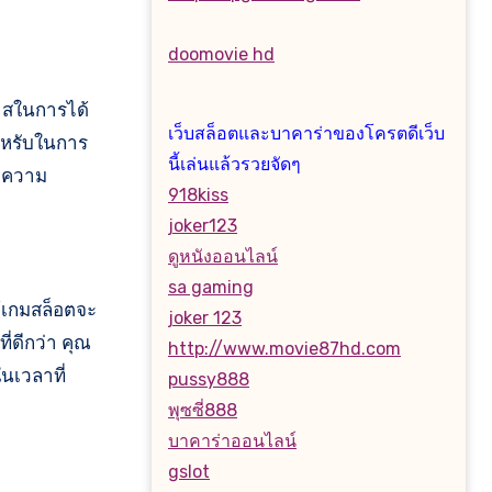
doomovie hd
กาสในการได้
เว็บสล็อตและบาคาร่าของโครตดีเว็บ
สำหรับในการ
นี้เล่นแล้วรวยจัดๆ
่มความ
918kiss
joker123
ดูหนังออนไลน์
sa gaming
้เกมสล็อตจะ
joker 123
่ดีกว่า คุณ
http://www.movie87hd.com
นเวลาที่
pussy888
พุซซี่888
บาคาร่าออนไลน์
gslot