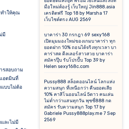
ยอดฮิตแห่งยุค พร้อมวิธีเล่นและสิ่งที่
มือใหม่ต้องรู้ เว็บใหญ่ Jin888.asia
ยทำให้คุณ
เครดิตฟรี Top 18 by Marsha 17
เว็บไซต์ตรง AUG 2569
่มี
บาคาร่า 30 กรกฎา 69 sexy168
เปิดมุมมองใหม่ของเกมบาคาร่า ทุก
ยอดฝาก 10% ถอนได้จริงทุกเวลา บา
คาร่าสด ดีลเลอร์สาวสวย บาคาร่า
สมัครปุ๊บ รับโปรปั๊บ Top 39 by
Helen sexy168c.com
น การสอบถาม
แอดมินที่
Pussy888 สล็อตออนไลน์ โลกแห่ง
มแบบไม่ต้อ
ความสนุก ที่เหนือกว่า คืนยอดเสีย
10% คาสิโนออนไลน์ 5ดาว คนเล่น
ไม่ต่ำกว่าแสนทุกวัน พุซซี่888 กด
สมัคร รับความสนุก Top 17 by
Gabriele Pussy888play.me 7 Sep
2569
ยและไม่มี