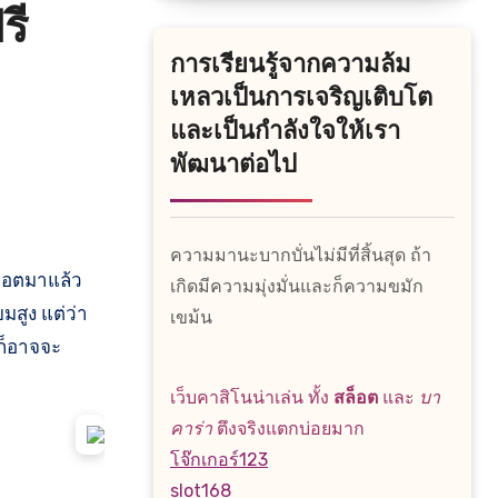
รี
การเรียนรู้จากความล้ม
เหลวเป็นการเจริญเติบโต
และเป็นกำลังใจให้เรา
พัฒนาต่อไป
ความมานะบากบั่นไม่มีที่สิ้นสุด ถ้า
ล็อตมาแล้ว
เกิดมีความมุ่งมั่นและก็ความขมัก
มสูง แต่ว่า
เขม้น
งก็อาจจะ
เว็บคาสิโนน่าเล่น ทั้ง
สล็อต
และ
บา
คาร่า
ตึงจริงแตกบ่อยมาก
โจ๊กเกอร์123
slot168