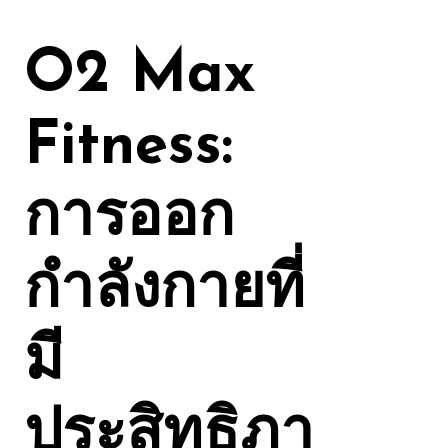
Skip
to
O2 Max
content
Fitness:
การออก
กำลังกายที่
มี
ประสิทธิภา