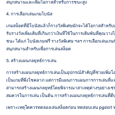
สนุกสนานและเพิ่มโอกาสสำหรับการชนะสูง
4. การเลือกเล่นเกมโบนัส
เกมสล็อตที่มีโบนัสแล้วก็รางวัลพิเศษมักจะได้โอกาสสำหรับเ
รับรางวัลเพิ่มเติมที่เกินกว่าเงินที่ใช้ในการเดิมพันที่คุณ
ชนะ ได้แก่ โบนัสเกมฟรี รางวัลพิเศษ ฯลฯ การเลือกเล่นเก
สนุกสนานสำหรับเพื่อการเล่นสล็อต
5. สร้างแผนกลยุทธ์การเล่น
การสร้างแผนกลยุทธ์การเล่นเป็นอุปกรณ์สำคัญที่ช่วยเพิ่
เป็นเกมที่พึ่งโชคลาภ แต่การมีแผนการแผนการการเล่นที่แ
สามารถสร้างแผนกลยุทธ์โดยพิจารณาสาเหตุต่างๆอย่างเช่น
สมควรในการเล่น เป็นต้น การสร้างแผนกลยุทธ์การเล่นที่ด
เพราะเหตุใดควรทดลองเล่นสล็อตก่อน ทดสอบเล่น pgslot ฟ