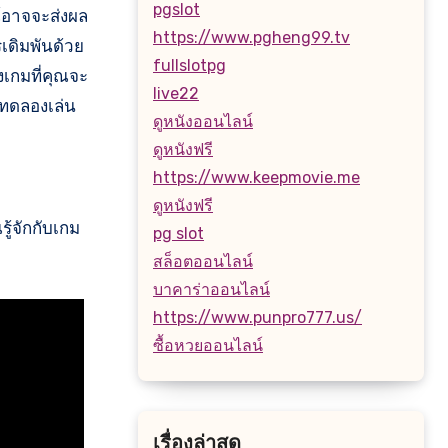
pgslot
ณ์อาจจะส่งผล
https://www.pgheng99.tv
เดิมพันด้วย
fullslotpg
ึงเกมที่คุณจะ
live22
รทดลองเล่น
ดูหนังออนไลน์
ดูหนังฟรี
https://www.keepmovie.me
ดูหนังฟรี
ู้จักกับเกม
pg slot
สล็อตออนไลน์
บาคาร่าออนไลน์
https://www.punpro777.us/
ซื้อหวยออนไลน์
เรื่องล่าสุด