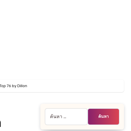
op 76 by Dillon
ค้นหา
สำหรับ:
ด