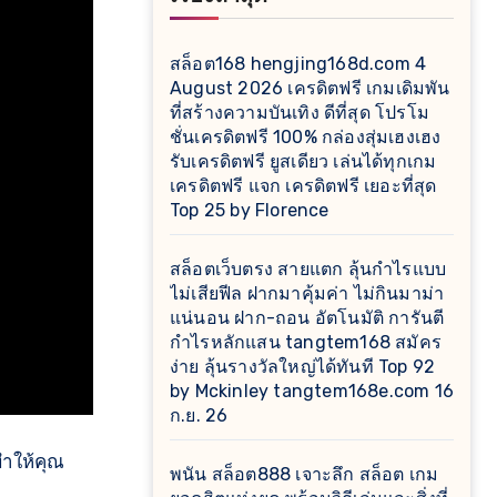
สล็อต168 hengjing168d.com 4
August 2026 เครดิตฟรี เกมเดิมพัน
ที่สร้างความบันเทิง ดีที่สุด โปรโม
ชั่นเครดิตฟรี 100% กล่องสุ่มเฮงเฮง
รับเครดิตฟรี ยูสเดียว เล่นได้ทุกเกม
เครดิตฟรี แจก เครดิตฟรี เยอะที่สุด
Top 25 by Florence
สล็อตเว็บตรง สายแตก ลุ้นกำไรแบบ
ไม่เสียฟีล ฝากมาคุ้มค่า ไม่กินมาม่า
แน่นอน ฝาก-ถอน อัตโนมัติ การันตี
กำไรหลักแสน tangtem168 สมัคร
ง่าย ลุ้นรางวัลใหญ่ได้ทันที Top 92
by Mckinley tangtem168e.com 16
ก.ย. 26
ทำให้คุณ
พนัน สล็อต888 เจาะลึก สล็อต เกม