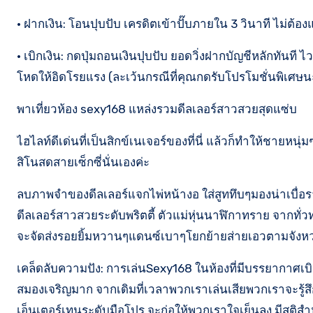
• ฝากเงิน: โอนปุบปับ เครดิตเข้าปั๊บภายใน 3 วินาที ไม่ต
• เบิกเงิน: กดปุ่มถอนเงินปุบปับ ยอดวิ่งฝากบัญชีหลักทันที ไ
โหดให้อิดโรยแรง (ละเว้นกรณีที่คุณกดรับโปรโมชั่นพิเศษ
พาเที่ยวห้อง sexy168 แหล่งรวมดีลเลอร์สาวสวยสุดแซ่บ
ไฮไลท์ดีเด่นที่เป็นสิกข์เนเจอร์ของที่นี่ แล้วก็ทำให้ชายหนุ
สิโนสดสายเซ็กซี่นั่นเองค่ะ
ลบภาพจำของดีลเลอร์แจกไพ่หน้างอ ใส่สูททึบๆมองน่าเบื่อร
ดีลเลอร์สาวสวยระดับพริตตี้ ตัวแม่หุ่นนาฬิกาทราย จากทั่วทุ
จะจัดส่งรอยยิ้มหวานๆแดนซ์เบาๆโยกย้ายส่ายเอวตามจังห
เคล็ดลับความปัง: การเล่นSexy168 ในห้องที่มีบรรยากาศ
สมองเจริญมาก จากเดิมที่เวลาพวกเราเล่นเสียพวกเราจะรู้ส
เอ็นเตอร์เทนระดับมือโปร จะก่อให้พวกเราใจเย็นลง มีสติส