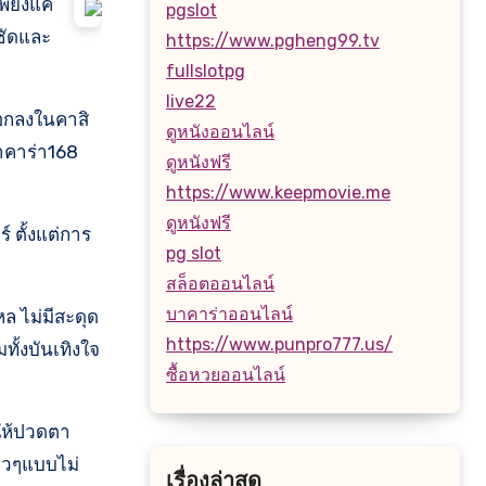
พียงแค่
pgslot
ชัดและ
https://www.pgheng99.tv
fullslotpg
live22
มอกลงในคาสิ
ดูหนังออนไลน์
าคาร่า168
ดูหนังฟรี
https://www.keepmovie.me
ดูหนังฟรี
 ตั้งแต่การ
pg slot
สล็อตออนไลน์
บาคาร่าออนไลน์
หล ไม่มีสะดุด
https://www.punpro777.us/
ทั้งบันเทิงใจ
ซื้อหวยออนไลน์
ให้ปวดตา
ยาวๆแบบไม่
เรื่องล่าสุด