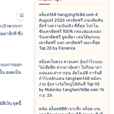
สล็อต168 hengjing168d.com 4
August 2026 เครดิตฟรี เกมเดิมพัน
ที่สร้างความบันเทิง ดีที่สุด โปรโม
ะเป๋าพวกเรา
ชั่นเครดิตฟรี 100% กล่องสุ่มเฮงเฮง
อมาอีกที ซึ่ง
รับเครดิตฟรี ยูสเดียว เล่นได้ทุกเกม
เครดิตฟรี แจก เครดิตฟรี เยอะที่สุด
Top 25 by Florence
สล็อตเว็บตรง สายแตก ลุ้นกำไรแบบ
 ระบบการออก
ไม่เสียฟีล ฝากมาคุ้มค่า ไม่กินมาม่า
ั้น ยอดเป็น
แน่นอน ฝาก-ถอน อัตโนมัติ การันตี
กำไรหลักแสน tangtem168 สมัคร
ง่าย ลุ้นรางวัลใหญ่ได้ทันที Top 92
by Mckinley tangtem168e.com 16
ก.ย. 26
ิเงิน ยุคนี้
พนัน สล็อต888 เจาะลึก สล็อต เกม