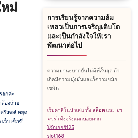
ใหม่
การเรียนรู้จากความล้ม
เหลวเป็นการเจริญเติบโต
และเป็นกำลังใจให้เรา
พัฒนาต่อไป
ความมานะบากบั่นไม่มีที่สิ้นสุด ถ้า
เกิดมีความมุ่งมั่นและก็ความขมัก
เขม้น
หรอกค่ะ
กล้องถ่าย
เว็บคาสิโนน่าเล่น ทั้ง
สล็อต
และ
บา
รึ่งจอ! หยุด
คาร่า
ตึงจริงแตกบ่อยมาก
เว็บเซ็กซี่
โจ๊กเกอร์123
slot168