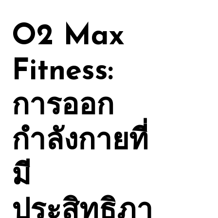
Skip
to
O2 Max
content
Fitness:
การออก
กำลังกายที่
มี
ประสิทธิภา