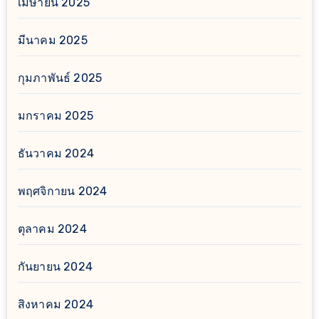
เมษายน 2025
มีนาคม 2025
กุมภาพันธ์ 2025
มกราคม 2025
ธันวาคม 2024
พฤศจิกายน 2024
ตุลาคม 2024
กันยายน 2024
สิงหาคม 2024