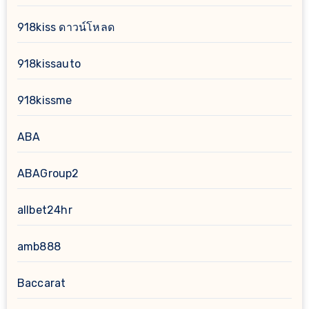
918kiss ดาวน์โหลด
918kissauto
918kissme
ABA
ABAGroup2
allbet24hr
amb888
Baccarat