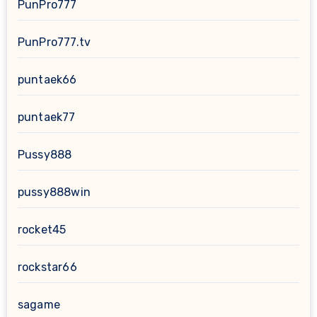
PunPro777
PunPro777.tv
puntaek66
puntaek77
Pussy888
pussy888win
rocket45
rockstar66
sagame