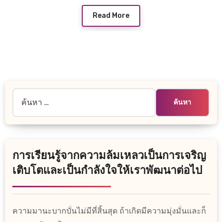
Read More
ค้นหา
สำหรับ:
การเรียนรู้จากความล้มเหลวเป็นการเจริญ
เติบโตและเป็นกำลังใจให้เราพัฒนาต่อไป
ความมานะบากบั่นไม่มีที่สิ้นสุด ถ้าเกิดมีความมุ่งมั่นและก็