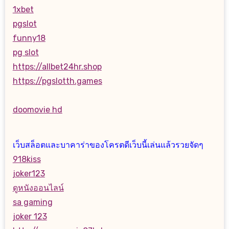
1xbet
pgslot
funny18
pg slot
https://allbet24hr.shop
https://pgslotth.games
doomovie hd
เว็บสล็อตและบาคาร่าของโครตดีเว็บนี้เล่นแล้วรวยจัดๆ
918kiss
joker123
ดูหนังออนไลน์
sa gaming
joker 123