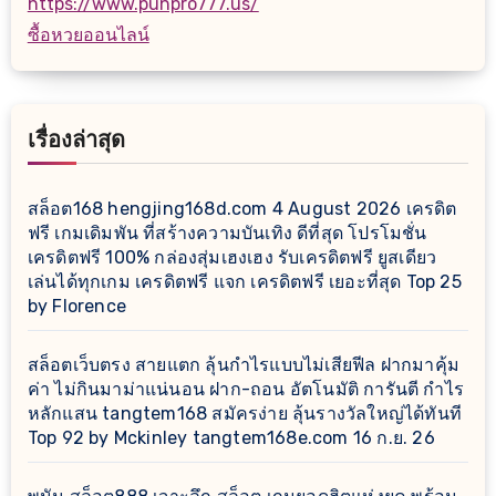
https://www.punpro777.us/
ซื้อหวยออนไลน์
เรื่องล่าสุด
สล็อต168 hengjing168d.com 4 August 2026 เครดิต
ฟรี เกมเดิมพัน ที่สร้างความบันเทิง ดีที่สุด โปรโมชั่น
เครดิตฟรี 100% กล่องสุ่มเฮงเฮง รับเครดิตฟรี ยูสเดียว
เล่นได้ทุกเกม เครดิตฟรี แจก เครดิตฟรี เยอะที่สุด Top 25
by Florence
สล็อตเว็บตรง สายแตก ลุ้นกำไรแบบไม่เสียฟีล ฝากมาคุ้ม
ค่า ไม่กินมาม่าแน่นอน ฝาก-ถอน อัตโนมัติ การันตี กำไร
หลักแสน tangtem168 สมัครง่าย ลุ้นรางวัลใหญ่ได้ทันที
Top 92 by Mckinley tangtem168e.com 16 ก.ย. 26