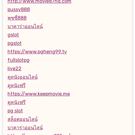
http://www.movie87hd.com
pussy888
พุซซี่888
บาคาร่าออนไลน์
gslot
pgslot
https://www.pgheng99.tv
fullslotpg
live22
ดูหนังออนไลน์
ดูหนังฟรี
https://www.keepmovie.me
ดูหนังฟรี
pg slot
สล็อตออนไลน์
บาคาร่าออนไลน์