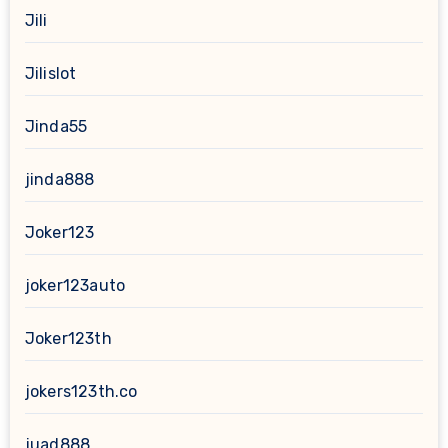
Jili
Jilislot
Jinda55
jinda888
Joker123
joker123auto
Joker123th
jokers123th.co
juad888