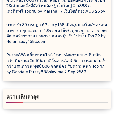
พนัน สล็อต888 เจาะลึก สล็อต เกมยอดฮิตแห่งยุค พร้อม
วิธีเล่นและสิ่งที่มือใหม่ต้องรู้ เว็บใหญ่ Jin888.asia
เครดิตฟรี Top 18 by Marsha 17 เว็บไซต์ตรง AUG 2569
บาคาร่า 30 กรกฎา 69 sexy168 เปิดมุมมองใหม่ของเกม
บาคาร่า ทุกยอดฝาก 10% ถอนได้จริงทุกเวลา บาคาร่าสด
ดีลเลอร์สาวสวย บาคาร่า สมัครปุ๊บ รับโปรปั๊บ Top 39 by
Helen sexy168c.com
Pussy888 สล็อตออนไลน์ โลกแห่งความสนุก ที่เหนือ
กว่า คืนยอดเสีย 10% คาสิโนออนไลน์ 5ดาว คนเล่นไม่ต่ำ
กว่าแสนทุกวัน พุซซี่888 กดสมัคร รับความสนุก Top 17
by Gabriele Pussy888play.me 7 Sep 2569
ความเห็นล่าสุด