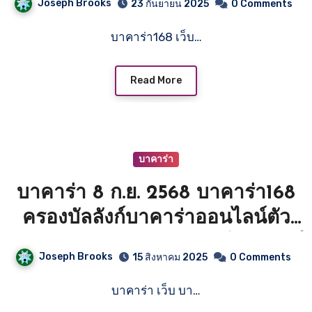
Joseph Brooks
23 กันยายน 2025
0 Comments
webแจกหนัก มือใหม่ห้ามพลาด! วิธี
บาคาร่า168 เว็บ…
เล่นบาคาร่าแบบเข้าใจง่าย กำไร
จริง พฤศจิกายน 2568
Read More
บาคาร่า
บาคาร่า 8 ก.ย. 2568 บาคาร่า168
ครองบัลลังก์บาคาร่าออนไลน์ตัว
จริง ทดลองเล่นบาคาร่าฟรี เงินชัวร์
Joseph Brooks
15 สิงหาคม 2025
0 Comments
โอนไวไพ่สวยต่อเนื่อง บาคาร่า
บาคาร่า เว็บ บา…
สมัครฟรี มีเครดิตให้ Top 31 by