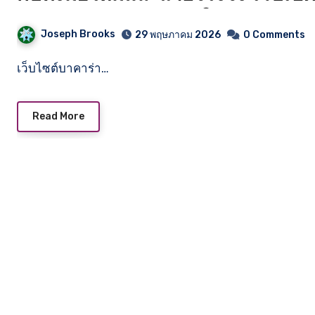
51 by Leonie 14 webใหญ่ June 2
Joseph Brooks
29 พฤษภาคม 2026
0 Comments
เว็บไซต์บาคาร่า…
Read More