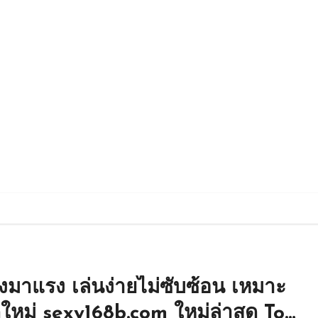
งมาแรง เล่นง่ายไม่ซับซ้อน เหมาะ
ิดใหม่ sexy168b.com ใหม่ล่าสุด Top