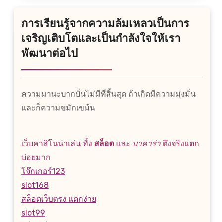
การเรียนรู้จากความล้มเหลวเป็นการ
เจริญเติบโตและเป็นกำลังใจให้เรา
พัฒนาต่อไป
ความมานะบากบั่นไม่มีที่สิ้นสุด ถ้าเกิดมีความมุ่งมั่น
และก็ความขมักเขม้น
เว็บคาสิโนน่าเล่น ทั้ง
สล็อต
และ
บาคาร่า
ตึงจริงแตก
บ่อยมาก
โจ๊กเกอร์123
slot168
สล็อตเว็บตรง แตกง่าย
slot99