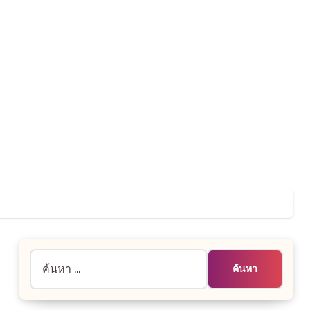
ค้นหา
สำหรับ: