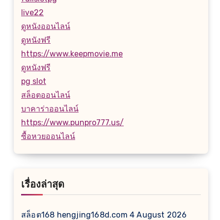
live22
ดูหนังออนไลน์
ดูหนังฟรี
https://www.keepmovie.me
ดูหนังฟรี
pg slot
สล็อตออนไลน์
บาคาร่าออนไลน์
https://www.punpro777.us/
ซื้อหวยออนไลน์
เรื่องล่าสุด
สล็อต168 hengjing168d.com 4 August 2026