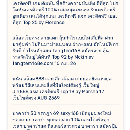
เครดิตฟรี เกมเดิมพัน ที่สร้างความบันเทิง ดีที่สุด โปร
โมชั่นเครดิตฟรี 100% กล่องสุ่มเฮงเฮง รับเครดิตฟรี
ยูสเดียว เล่นได้ทุกเกม เครดิตฟรี แจก เครดิตฟรี เยอะ
ที่สุด Top 25 by Florence
สล็อตเว็บตรง สายแตก ลุ้นกำไรแบบไม่เสียฟีล ฝาก
มาคุ้มค่า ไม่กินมาม่าแน่นอน ฝาก-ถอน อัตโนมัติ กา
รันตี กำไรหลักแสน tangtem168 สมัครง่าย ลุ้น
รางวัลใหญ่ได้ทันที Top 92 by Mckinley
tangtem168e.com 16 ก.ย. 26
พนัน สล็อต888 เจาะลึก สล็อต เกมยอดฮิตแห่งยุค
พร้อมวิธีเล่นและสิ่งที่มือใหม่ต้องรู้ เว็บใหญ่
Jin888.asia เครดิตฟรี Top 18 by Marsha 17
เว็บไซต์ตรง AUG 2569
บาคาร่า 30 กรกฎา 69 sexy168 เปิดมุมมองใหม่
ของเกมบาคาร่า ทุกยอดฝาก 10% ถอนได้จริงทุก
เวลา บาคาร่าสด ดีลเลอร์สาวสวย บาคาร่า สมัครปุ๊บ