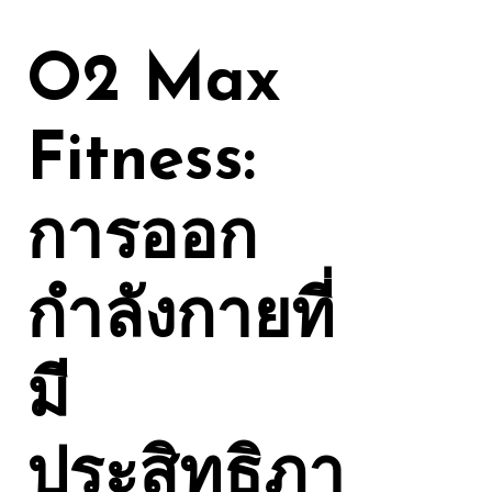
Skip
to
O2 Max
content
Fitness:
การออก
กำลังกายที่
มี
ประสิทธิภา