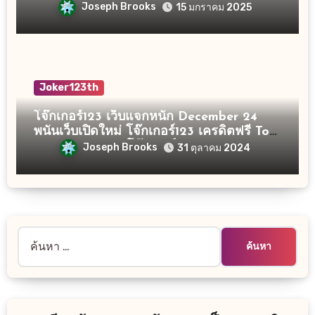
รับ 300 บาทคิดจะลงทุนคิดถึงผู้นำวงการคาสิ
Joseph Brooks
15 มกราคม 2025
โน joker123th แจกโบนัสทุกวัน Top 52 by
Antonia joker123ths.xyz
Joker123th
โจ๊กเกอร์123 เว็บแจกหนัก December 24
พนันเว็บเปิดใหม่ โจ๊กเกอร์123 เครดิตฟรี Top
58 by Marjorie โจ๊กเกอร์123
Joseph Brooks
31 ตุลาคม 2024
joker123ths.me 12
ค้นหา
สำหรับ: