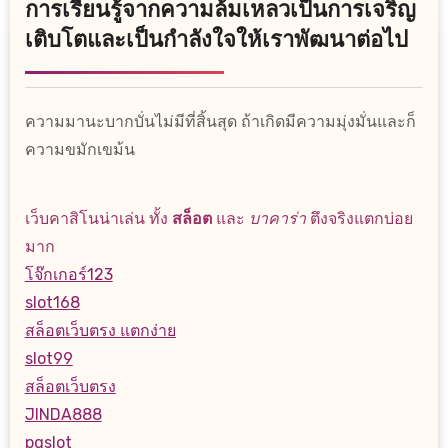
การเรียนรู้จากความล้มเหลวเป็นการเจริญ
เติบโตและเป็นกำลังใจให้เราพัฒนาต่อไป
ความมานะบากบั่นไม่มีที่สิ้นสุด ถ้าเกิดมีความมุ่งมั่นและก็
ความขมักเขม้น
เว็บคาสิโนน่าเล่น ทั้ง
สล็อต
และ
บาคาร่า
ตึงจริงแตกบ่อย
มาก
โจ๊กเกอร์123
slot168
สล็อตเว็บตรง แตกง่าย
slot99
สล็อตเว็บตรง
JINDA888
pgslot