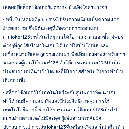
เหตุผลที่สล็อตโจ๊กเกอร์แตกง่าย บันเทิงใจครบวงจร
• หนึ่งในเหตุผลที่joker123ได้รับความนิยมเป็นความแตก
ง่ายของเกม ซึ่งมีต้นเหตุที่เกิดจากการออกแบบ
เกมjoker123thที่เน้นให้ผู้เล่นได้โอกาสชนะเยอะขึ้น ฟีพบร์
ต่างๆที่ถูกใส่เข้ามาในเกม ได้แก่ ฟรีสปิน โบนัส และ
เครื่องหมายพิเศษ ถูกวางแบบมาเพื่อเพิ่มช่องทางสำหรับการ
ชนะของผู้เล่นโจ๊กเกอร์123 ทำให้การเล่นjoker123thเป็น
ประสบการณ์ที่น่าเร้าใจและก็มีโอกาสสำหรับในการทำเงิน
เพิ่มมากขึ้น
• สล็อตโจ๊กเกอร์ใช้เทคโนโลยีระดับสูงในการพัฒนาเกม
ทำให้เกมมีความสมจริงและมีประสิทธิภาพสูง การใช้
เทคโนโลยีพวกนี้ช่วยให้การเล่นเกมโจ๊กเกอร์123เป็นไป
อย่างง่ายดายและไม่มีสะดุด ผู้เล่นสามารถสัมผัส
ประสบการณ์การเล่นjoker123ที่เหมือนจริงและก็น่าตื่นเต้น