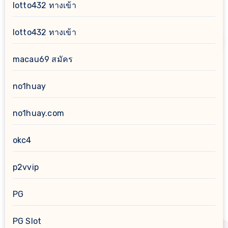
lotto432 ทางเข้า
lotto432 ทางเข้า
macau69 สมัคร
no1huay
no1huay.com
okc4
p2vvip
PG
PG Slot