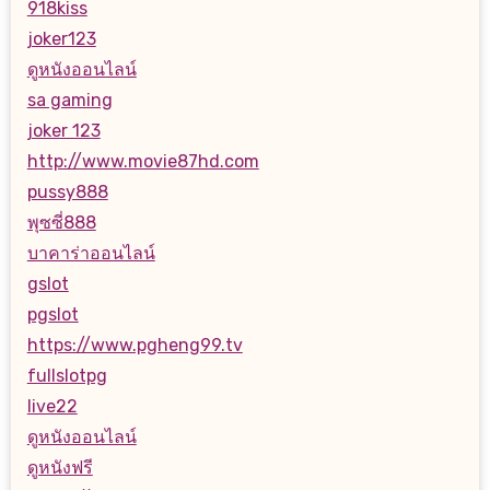
918kiss
joker123
ดูหนังออนไลน์
sa gaming
joker 123
http://www.movie87hd.com
pussy888
พุซซี่888
บาคาร่าออนไลน์
gslot
pgslot
https://www.pgheng99.tv
fullslotpg
live22
ดูหนังออนไลน์
ดูหนังฟรี