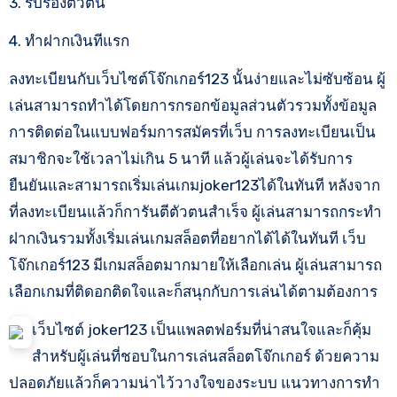
3. รับรองตัวตน
4. ทำฝากเงินทีแรก
ลงทะเบียนกับเว็บไซต์โจ๊กเกอร์123 นั้นง่ายและไม่ซับซ้อน ผู้
เล่นสามารถทำได้โดยการกรอกข้อมูลส่วนตัวรวมทั้งข้อมูล
การติดต่อในแบบฟอร์มการสมัครที่เว็บ การลงทะเบียนเป็น
สมาชิกจะใช้เวลาไม่เกิน 5 นาที แล้วผู้เล่นจะได้รับการ
ยืนยันและสามารถเริ่มเล่นเกมjoker123ได้ในทันที หลังจาก
ที่ลงทะเบียนแล้วก็การันตีตัวตนสำเร็จ ผู้เล่นสามารถกระทำ
ฝากเงินรวมทั้งเริ่มเล่นเกมสล็อตที่อยากได้ได้ในทันที เว็บ
โจ๊กเกอร์123 มีเกมสล็อตมากมายให้เลือกเล่น ผู้เล่นสามารถ
เลือกเกมที่ติดอกติดใจและก็สนุกกับการเล่นได้ตามต้องการ
เว็บไซต์ joker123 เป็นแพลตฟอร์มที่น่าสนใจและก็คุ้ม
สำหรับผู้เล่นที่ชอบในการเล่นสล็อตโจ๊กเกอร์ ด้วยความ
ปลอดภัยแล้วก็ความน่าไว้วางใจของระบบ แนวทางการทำ