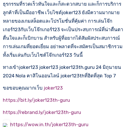
ธุรกรรมที่รวดเร็วทันใจและก็สะดวกสบาย และก็การบริการ
ลูกค้าที่เป็นมืออาชีพ เว็บไซต์joker123 ยังมีความมากมาย
หลายของเกมสล็อตและโปรโมชั่นที่คุ้มค่า การเล่นโจ๊ก
เกอร์123กับเว็บโจ๊กเกอร์123 จะเป็นประสบการณ์ที่น่าตื่นตา
ตื่นใจและก็เบิกบาน สำหรับผู้ที่อยากได้สัมผัสประสบการณ์
การเล่นเกมที่ยอดเยี่ยม อย่าพลาดที่จะสมัครเป็นสมาชิกรวม
ทั้งเริ่มเล่นกับเว็บไซต์โจ๊กเกอร์123 วันนี้
ทางเข้าjoker123 joker123 joker123th.guru 24 มิถุนายน
2024 Nola คาสิโนออนไลน์ joker123thที่ฮิตที่สุด Top 7
ขอขอบคุณมากเว็บ
joker123
https://bit.ly/joker123th-guru
https://rebrand.ly/joker123th-guru
https://wow.in.th/joker123th-guru