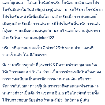
และก็ผู้เล่นเก่า ได้แก่ โบนัสต้อนรับ โบนัสฝากเงิน และโปร
โมชั่นพิเศษในวันสำคัญต่างๆผู้เล่นสามารถใช้ประโยชน์จาก
โปรโมชั่นเหล่านี้เพื่อเพิ่มโอกาสสำหรับเพื่อการชนะและก็
เพิ่มทุนสำหรับเพื่อการเล่น การมีโปรโมชั่นที่นานัปการแล้ว
ก็คุ้มค่าช่วยเพิ่มความสนุกสนานร่าเริงและก็ความคุ้มราคา
สำหรับในการเล่นเกมjoker123
บริการที่สุดยอดของเว็บ Joker123th ระบบฝาก-ถอนที่
รวดเร็วแล้วก็ไม่มีอันตราย
ทีมงานบริการลูกค้าที่ joker123 มีความชำนาญและพร้อม
ให้บริการตลอด 1 วัน ไม่ว่าจะเป็นการช่วยเหลือในเรื่องของ
การลงทะเบียนเป็นสมาชิก การฝาก-ถอนเงิน หรือการ
จัดการกับปัญหาต่างๆผู้เล่นสามารถติดต่อคณะทำงานผ่าน
หนทางต่างๆเป็นต้นว่า แชทสด อีเมล หรือโทรศัพท์ รวมทั้ง
ได้รับการตอบกลับอย่างเร็วและมีประสิทธิภาพ ผู้เล่น