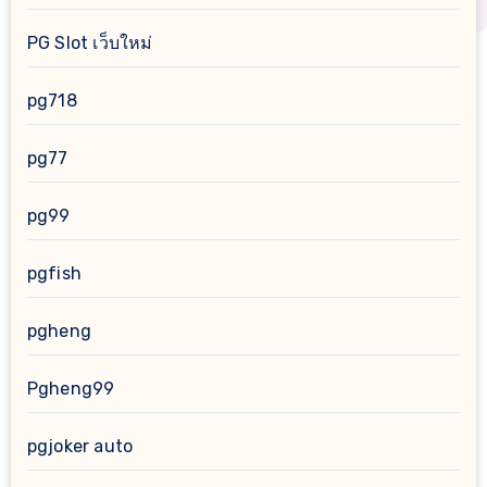
PG Slot เว็บใหม่
pg718
pg77
pg99
pgfish
pgheng
Pgheng99
pgjoker auto