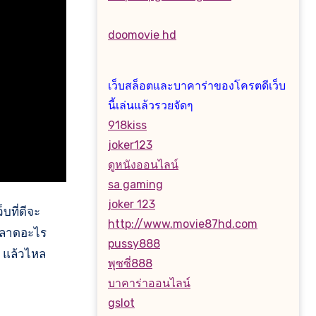
doomovie hd
เว็บสล็อตและบาคาร่าของโครตดีเว็บ
นี้เล่นแล้วรวยจัดๆ
918kiss
joker123
ดูหนังออนไลน์
sa gaming
joker 123
บที่ดีจะ
http://www.movie87hd.com
วพลาดอะไร
pussy888
h แล้วไหล
พุซซี่888
บาคาร่าออนไลน์
gslot