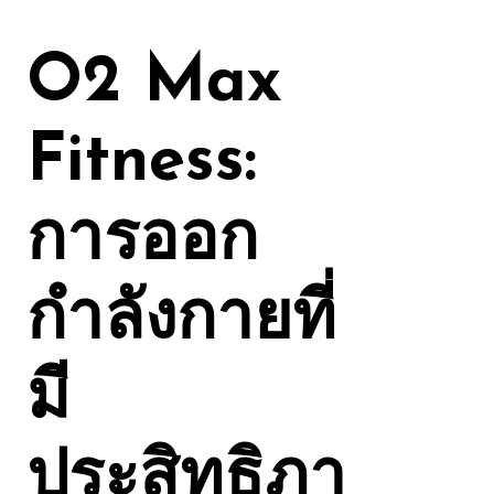
Skip
to
O2 Max
content
Fitness:
การออก
กำลังกายที่
มี
ประสิทธิภา