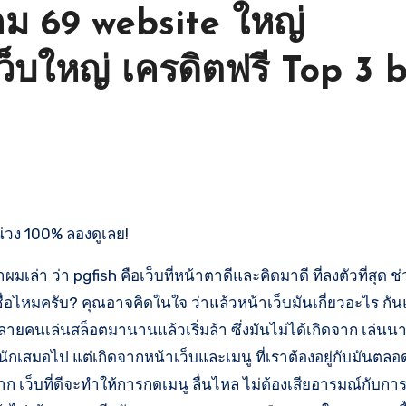
ม 69 website ใหญ่
ว็บใหญ่ เครดิตฟรี Top 3 
่หน่วง 100% ลองดูเลย!
าผมเล่า ว่า pgfish คือเว็บที่หน้าตาดีและคิดมาดี ที่ลงตัวที่สุด ช่
ชื่อไหมครับ? คุณอาจคิดในใจ ว่าแล้วหน้าเว็บมันเกี่ยวอะไร กัน
ลายคนเล่นสล็อตมานานแล้วเริ่มล้า ซึ่งมันไม่ได้เกิดจาก เล่นนา
นักเสมอไป แต่เกิดจากหน้าเว็บและเมนู ที่เราต้องอยู่กับมันตลอ
าก เว็บที่ดีจะทำให้การกดเมนู ลื่นไหล ไม่ต้องเสียอารมณ์กับก