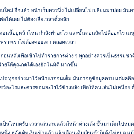
ระบบใหม่ อีกแล้ว หน้าเว็บควรนิ่ง ไม่เปลี่ยนไปเปลี่ยนมาบ่อย มั
่อได้เลย ไม่ต้องเสียเวลาตั้งหลัก
ว่าตอนนี้อยู่หน้าไหน กำลังทำอะไร และขั้นตอนถัดไปคืออะไร เมนูต
ะ เพราะเราไม่ต้องคอยเดา ตลอดเวลา
รก่อนหลังเพื่อเข้าไปทำรายการต่าง ๆ ทุกอย่างควรเป็นธรรมชาต
ะช่วยให้คุณกดได้เองอัตโนมัติ มากขึ้น
ม โปร ทุกอย่างมาไว้หน้าแรกจนเต็ม มันอาจดูข้อมูลครบ แต่ผลคือผ
รโชว์อะไรและควรซ่อนอะไรไว้ข้างหลัง เพื่อให้คนเล่นไม่เหนื่อย ตั
เป็นไหมครับ เวลาเล่นเกมแล้วมีหน้าต่างเด้ง ขึ้นมาเต็มไปหม
บหนึ่ง หลังเติมเงินเข้าแล้ว แจ้งเตือนเติมเงินเข้าก็เด้งไม่หยุด 