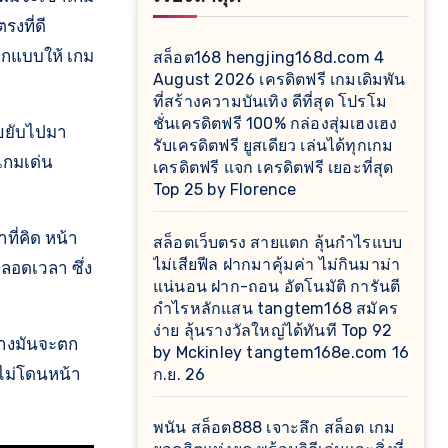
งที่ดี
อกแบบให้ เกม
สล็อต168 hengjing168d.com 4
August 2026 เครดิตฟรี เกมเดิมพัน
ที่สร้างความบันเทิง ดีที่สุด โปรโม
ชั่นเครดิตฟรี 100% กล่องสุ่มเฮงเฮง
่ขยับไปมา
รับเครดิตฟรี ยูสเดียว เล่นได้ทุกเกม
เกมเด่น
เครดิตฟรี แจก เครดิตฟรี เยอะที่สุด
Top 25 by Florence
ที่คิด หน้า
สล็อตเว็บตรง สายแตก ลุ้นกำไรแบบ
ไม่เสียฟีล ฝากมาคุ้มค่า ไม่กินมาม่า
ตลอดเวลา ซึ่ง
แน่นอน ฝาก-ถอน อัตโนมัติ การันตี
กำไรหลักแสน tangtem168 สมัคร
ง่าย ลุ้นรางวัลใหญ่ได้ทันที Top 92
กลางมันจะตก
by Mckinley tangtem168e.com 16
าไม่โดนหน้า
ก.ย. 26
พนัน สล็อต888 เจาะลึก สล็อต เกม