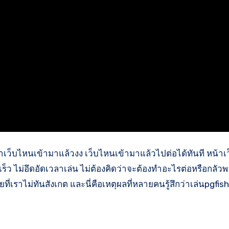
าเว็บไหนเข้ามาแล้วงง เว็บไหนเข้ามาแล้วไปต่อได้ทันที หน้าเว็
ว ไม่อึดอัดเวลาเล่น ไม่ต้องคิดว่าจะต้องทำอะไรต่อหรือกลั
ี่เราไม่ทันสังเกต และนี่คือเหตุผลที่หลายคนรู้สึกว่าเล่นpgfis