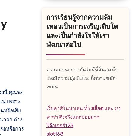
การเรียนรู้จากความล้ม
by
เหลวเป็นการเจริญเติบโต
และเป็นกำลังใจให้เรา
พัฒนาต่อไป
ความมานะบากบั่นไม่มีที่สิ้นสุด ถ้า
เกิดมีความมุ่งมั่นและก็ความขมัก
เขม้น
วงนี้ คุณจะ
แน่ เพราะ
เว็บคาสิโนน่าเล่น ทั้ง
สล็อต
และ
บา
นหรือเสีย
คาร่า
ตึงจริงแตกบ่อยมาก
ดเวลา ต่าง
โจ๊กเกอร์123
ารรอหรือการ
slot168