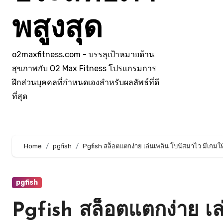
พสูงสุด
o2maxfitness.com - บรรลุเป้าหมายด้าน
สุขภาพกับ O2 Max Fitness โปรแกรมการ
ฝึกส่วนบุคคลที่กำหนดเองสำหรับผลลัพธ์ที่ดี
ที่สุด
Home
pgfish
Pgfish สล็อตแตกง่าย เล่นเพลิน โบนัสมาไว มีเกม
pgfish
Pgfish สล็อตแตกง่าย เล