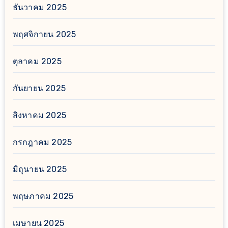
ธันวาคม 2025
พฤศจิกายน 2025
ตุลาคม 2025
กันยายน 2025
สิงหาคม 2025
กรกฎาคม 2025
มิถุนายน 2025
พฤษภาคม 2025
เมษายน 2025