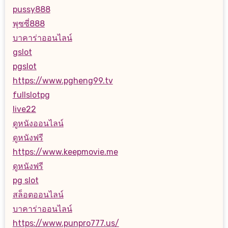
pussy888
พุซซี่888
บาคาร่าออนไลน์
gslot
pgslot
https://www.pgheng99.tv
fullslotpg
live22
ดูหนังออนไลน์
ดูหนังฟรี
https://www.keepmovie.me
ดูหนังฟรี
pg slot
สล็อตออนไลน์
บาคาร่าออนไลน์
https://www.punpro777.us/