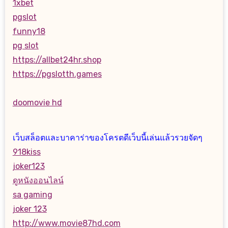
1xbet
pgslot
funny18
pg slot
https://allbet24hr.shop
https://pgslotth.games
doomovie hd
เว็บสล็อตและบาคาร่าของโครตดีเว็บนี้เล่นแล้วรวยจัดๆ
918kiss
joker123
ดูหนังออนไลน์
sa gaming
joker 123
http://www.movie87hd.com