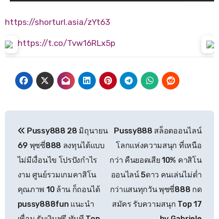
https://shorturl.asia/zYt63
https://t.co/Tvw16RLx5p
แนะแนว
Pussy888 28 มิถุนายน
Pussy888 สล็อตออนไลน์
เรื่อง
69 พุซซี่888 ลงทุนได้แบบ
โลกแห่งความสนุก ที่เหนือ
ไม่มีเงื่อนไข โปรปังกำไร
กว่า คืนยอดเสีย 10% คาสิโน
งาม ศูนย์รวมเกมคาสิโน
ออนไลน์ 5ดาว คนเล่นไม่ต่ำ
คุณภาพ 10 ล้าน ก็ถอนได้
กว่าแสนทุกวัน พุซซี่888 กด
pussy888fun แนะนำ
สมัคร รับความสนุก Top 17
เพื่อน รับเงินฟรี ทันที Top
by Gabriele