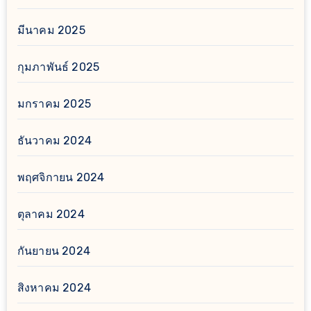
มีนาคม 2025
กุมภาพันธ์ 2025
มกราคม 2025
ธันวาคม 2024
พฤศจิกายน 2024
ตุลาคม 2024
กันยายน 2024
สิงหาคม 2024