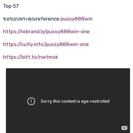
Top 57
ขอขอบพระคุณreference
pussy888win
https://rebrand.ly/pussy888win-one
https://cutly.info/pussy888win-one
https://bitt.to/nwtmsk