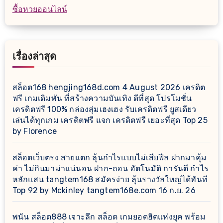
ซื้อหวยออนไลน์
เรื่องล่าสุด
สล็อต168 hengjing168d.com 4 August 2026 เครดิต
ฟรี เกมเดิมพัน ที่สร้างความบันเทิง ดีที่สุด โปรโมชั่น
เครดิตฟรี 100% กล่องสุ่มเฮงเฮง รับเครดิตฟรี ยูสเดียว
เล่นได้ทุกเกม เครดิตฟรี แจก เครดิตฟรี เยอะที่สุด Top 25
by Florence
สล็อตเว็บตรง สายแตก ลุ้นกำไรแบบไม่เสียฟีล ฝากมาคุ้ม
ค่า ไม่กินมาม่าแน่นอน ฝาก-ถอน อัตโนมัติ การันตี กำไร
หลักแสน tangtem168 สมัครง่าย ลุ้นรางวัลใหญ่ได้ทันที
Top 92 by Mckinley tangtem168e.com 16 ก.ย. 26
พนัน สล็อต888 เจาะลึก สล็อต เกมยอดฮิตแห่งยุค พร้อม