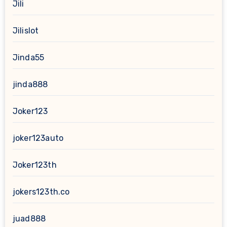
Jili
Jilislot
Jinda55
jinda888
Joker123
joker123auto
Joker123th
jokers123th.co
juad888