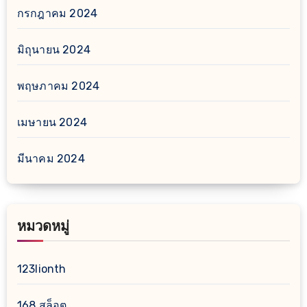
กรกฎาคม 2024
มิถุนายน 2024
พฤษภาคม 2024
เมษายน 2024
มีนาคม 2024
หมวดหมู่
123lionth
168 สล็อต