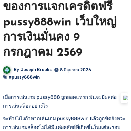
ของการแจกเครดิตฟรี
pussy888win เว็บใหญ่
การเงินมั่นคง 9
กรกฎาคม 2569
By
Joseph Brooks
8 มิถุนายน 2026
#pussy888win
เมื่อการเล่นเกม pussy888 ถูกสอดแทรก มันจะมีผลต่อ
การเล่นสล็อตอย่างไร
จะทำยังไงถ้าหากเล่นเกม pussy888win แล้วถูกขัดจังหวะ
การเล่นเกมสล็อตไม่ได้มีแค่ผลลัพธ์ที่เกิดขึ้นในแต่ละรอบ