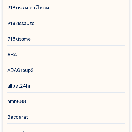
918kiss ดาวน์โหลด
918kissauto
918kissme
ABA
ABAGroup2
allbet24hr
amb888
Baccarat