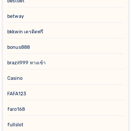
bestbet
betway
bkkwin เครดิตฟรี
bonus888
brazil999 ทางเข้า
Casino
FAFA123
faro168
fullslot