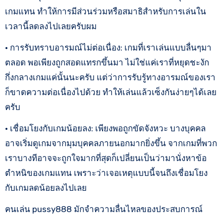
เกมแทน ทำให้การมีส่วนร่วมหรือสมาธิสำหรับการเล่นใน
เวลานี้ลดลงไปเลยครับผม
• การรับทราบอารมณ์ไม่ต่อเนื่อง: เกมที่เราเล่นแบบลื่นๆมา
ตลอด พอเพียงถูกสอดแทรกขึ้นมา ไม่ใช่แค่เราที่หยุดชะงัก
กึ่งกลางเกมแค่นั้นนะครับ แต่ว่าการรับรู้ทางอารมณ์ของเรา
ก็ขาดความต่อเนื่องไปด้วย ทำให้เล่นแล้วเซ็งกันง่ายๆได้เลย
ครับ
• เชื่อมโยงกับเกมน้อยลง: เพียงพอถูกขัดจังหวะ บางบุคคล
อาจเริ่มดูเกมจากมุมบุคคลภายนอกมากยิ่งขึ้น จากเกมที่พวก
เราบางทีอาจจะถูกใจมากที่สุดก็เปลี่ยนเป็นว่ามานั่งหาข้อ
ตำหนิของเกมแทน เพราะว่าเจอเหตุแบบนี้จนถึงเชื่อมโยง
กับเกมลดน้อยลงไปเลย
คนเล่น pussy888 มักจำความลื่นไหลของประสบการณ์