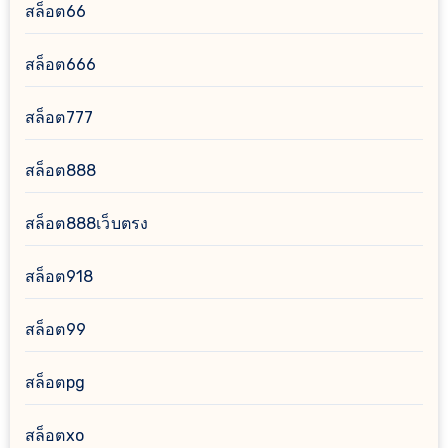
สล็อต66
สล็อต666
สล็อต777
สล็อต888
สล็อต888เว็บตรง
สล็อต918
สล็อต99
สล็อตpg
สล็อตxo