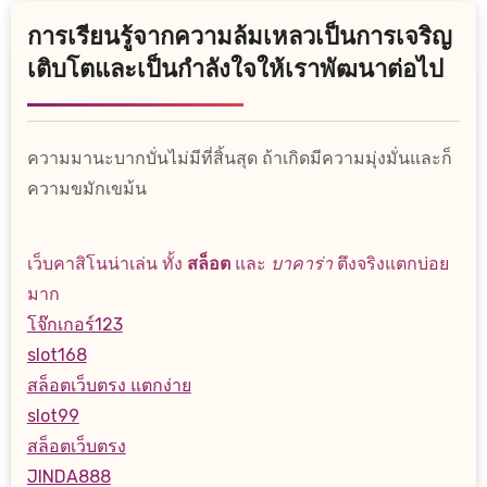
การเรียนรู้จากความล้มเหลวเป็นการเจริญ
เติบโตและเป็นกำลังใจให้เราพัฒนาต่อไป
ความมานะบากบั่นไม่มีที่สิ้นสุด ถ้าเกิดมีความมุ่งมั่นและก็
ความขมักเขม้น
เว็บคาสิโนน่าเล่น ทั้ง
สล็อต
และ
บาคาร่า
ตึงจริงแตกบ่อย
มาก
โจ๊กเกอร์123
slot168
สล็อตเว็บตรง แตกง่าย
slot99
สล็อตเว็บตรง
JINDA888