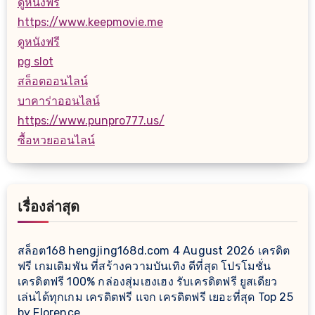
ดูหนังฟรี
https://www.keepmovie.me
ดูหนังฟรี
pg slot
สล็อตออนไลน์
บาคาร่าออนไลน์
https://www.punpro777.us/
ซื้อหวยออนไลน์
เรื่องล่าสุด
สล็อต168 hengjing168d.com 4 August 2026 เครดิต
ฟรี เกมเดิมพัน ที่สร้างความบันเทิง ดีที่สุด โปรโมชั่น
เครดิตฟรี 100% กล่องสุ่มเฮงเฮง รับเครดิตฟรี ยูสเดียว
เล่นได้ทุกเกม เครดิตฟรี แจก เครดิตฟรี เยอะที่สุด Top 25
by Florence