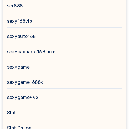
scr888
sexy168vip
sexyauto168
sexybaccarat168.com
sexygame
sexygame1688k
sexygame992
Slot
Slot Online