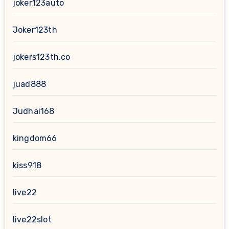
joker123auto
Joker123th
jokers123th.co
juad888
Judhai168
kingdom66
kiss918
live22
live22slot