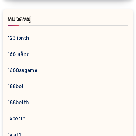
หมวดหมู่
123lionth
168 สล็อต
1688sagame
188bet
188betth
1xbetth
1xbit1