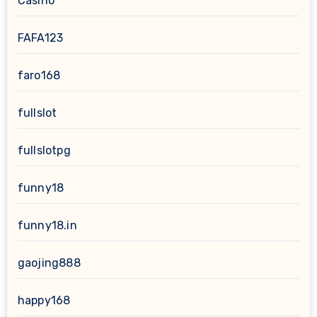
Casino
FAFA123
faro168
fullslot
fullslotpg
funny18
funny18.in
gaojing888
happy168