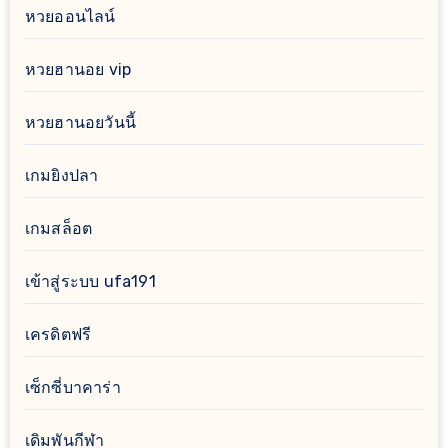
หวยออนไลน์
หวยฮานอย vip
หวยฮานอยวันนี้
เกมยิงปลา
เกมสล็อต
เข้าสู่ระบบ ufa191
เครดิตฟรี
เซ็กซี่บาคาร่า
เดิมพันกีฬา