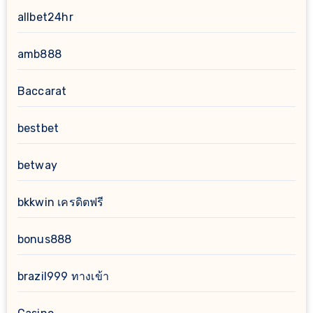
allbet24hr
amb888
Baccarat
bestbet
betway
bkkwin เครดิตฟรี
bonus888
brazil999 ทางเข้า