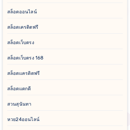
สล็อตออนไลน์
สล็อตเครดิตฟรี
สล็อตเว็บตรง
สล็อตเว็บตรง 168
สล็อตเเครดิตฟรี
สล็อตแตกดี
สวนสุนันทา
หวย24ออนไลน์