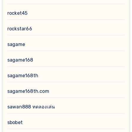
rocket45
rockstar66
sagame
sagame168
sagame168th
sagame168th.com
sawan888 ทดลองเล่น
sbobet