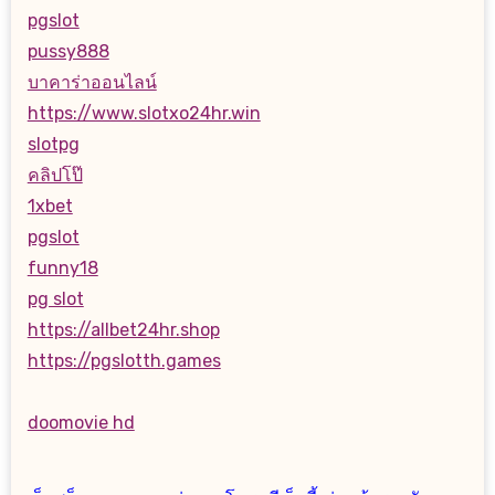
pgslot
pussy888
บาคาร่าออนไลน์
https://www.slotxo24hr.win
slotpg
คลิปโป๊
1xbet
pgslot
funny18
pg slot
https://allbet24hr.shop
https://pgslotth.games
doomovie hd