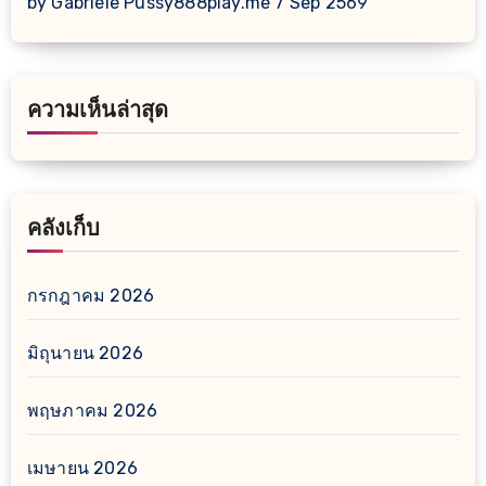
by Gabriele Pussy888play.me 7 Sep 2569
ความเห็นล่าสุด
คลังเก็บ
กรกฎาคม 2026
มิถุนายน 2026
พฤษภาคม 2026
เมษายน 2026