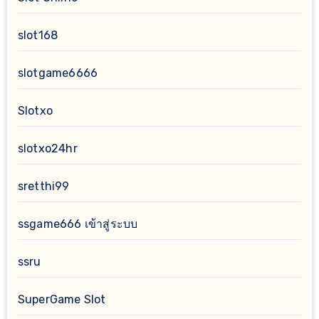
slot168
slotgame6666
Slotxo
slotxo24hr
sretthi99
ssgame666 เข้าสู่ระบบ
ssru
SuperGame Slot