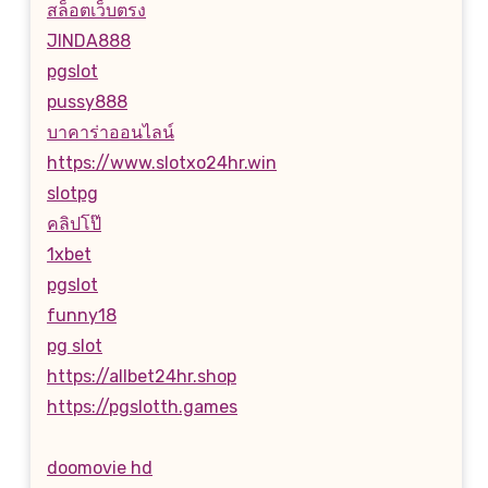
สล็อตเว็บตรง
JINDA888
pgslot
pussy888
บาคาร่าออนไลน์
https://www.slotxo24hr.win
slotpg
คลิปโป๊
1xbet
pgslot
funny18
pg slot
https://allbet24hr.shop
https://pgslotth.games
doomovie hd