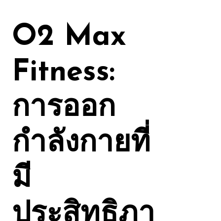
Skip
to
O2 Max
content
Fitness:
การออก
กำลังกายที่
มี
ประสิทธิภา