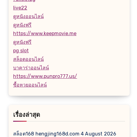
live22
ดูหนังออนไลน์
ดูหนังฟรี
https://www.keepmovie.me
ดูหนังฟรี
pg slot
สล็อตออนไลน์
บาคาร่าออนไลน์
https://www.punpro777.us/
ซื้อหวยออนไลน์
เรื่องล่าสุด
สล็อต168 hengjing168d.com 4 August 2026