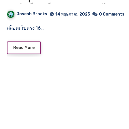
ชัวร์ สล็อตเว็บตรง 168 สนุกไปกับเ
Joseph Brooks
14 พฤษภาคม 2025
0 Comments
สล็อตเว็บตรง 16…
Read More