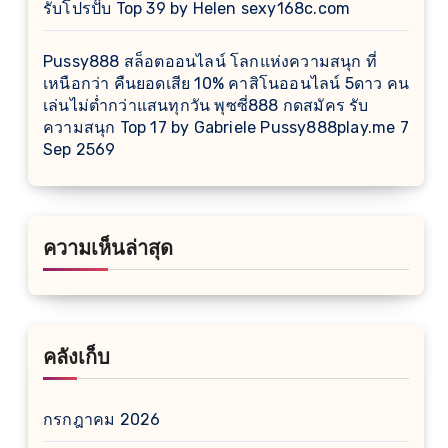
รับโปรปั๊บ Top 39 by Helen sexy168c.com
Pussy888 สล็อตออนไลน์ โลกแห่งความสนุก ที่
เหนือกว่า คืนยอดเสีย 10% คาสิโนออนไลน์ 5ดาว คน
เล่นไม่ต่ำกว่าแสนทุกวัน พุซซี่888 กดสมัคร รับ
ความสนุก Top 17 by Gabriele Pussy888play.me 7
Sep 2569
ความเห็นล่าสุด
คลังเก็บ
กรกฎาคม 2026