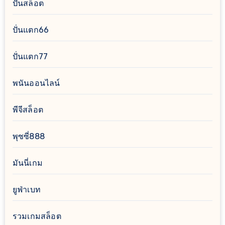
ปั่นสล็อต
ปั่นแตก66
ปั่นแตก77
พนันออนไลน์
พีจีสล็อต
พุซซี่888
มันนี่เกม
ยูฟ่าเบท
รวมเกมสล็อต