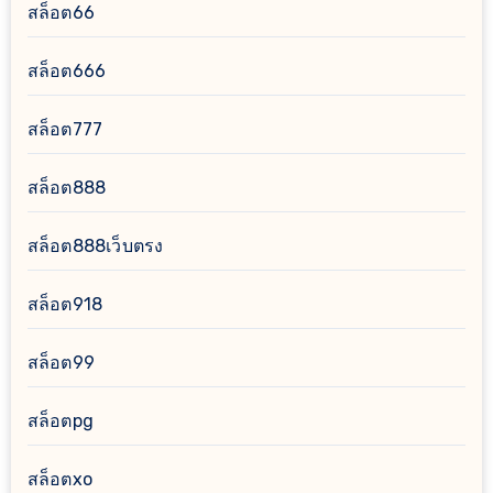
สล็อต66
สล็อต666
สล็อต777
สล็อต888
สล็อต888เว็บตรง
สล็อต918
สล็อต99
สล็อตpg
สล็อตxo