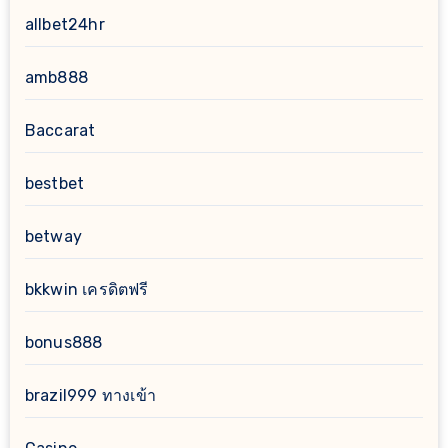
allbet24hr
amb888
Baccarat
bestbet
betway
bkkwin เครดิตฟรี
bonus888
brazil999 ทางเข้า