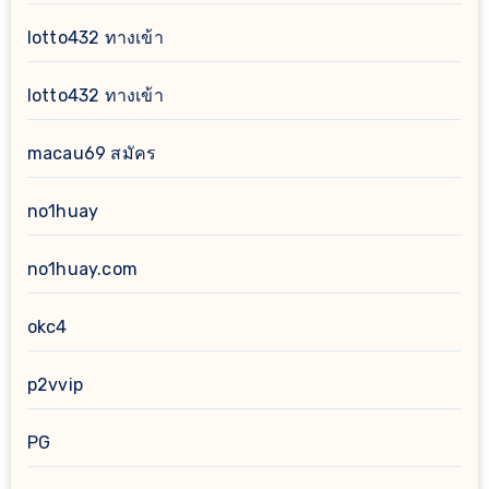
lotto432 ทางเข้า
lotto432 ทางเข้า
macau69 สมัคร
no1huay
no1huay.com
okc4
p2vvip
PG