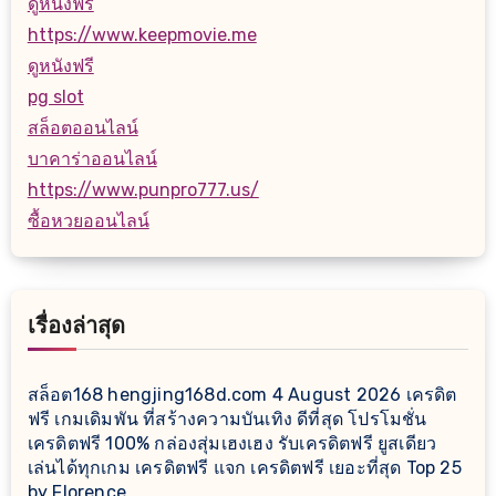
ดูหนังฟรี
https://www.keepmovie.me
ดูหนังฟรี
pg slot
สล็อตออนไลน์
บาคาร่าออนไลน์
https://www.punpro777.us/
ซื้อหวยออนไลน์
เรื่องล่าสุด
สล็อต168 hengjing168d.com 4 August 2026 เครดิต
ฟรี เกมเดิมพัน ที่สร้างความบันเทิง ดีที่สุด โปรโมชั่น
เครดิตฟรี 100% กล่องสุ่มเฮงเฮง รับเครดิตฟรี ยูสเดียว
เล่นได้ทุกเกม เครดิตฟรี แจก เครดิตฟรี เยอะที่สุด Top 25
by Florence