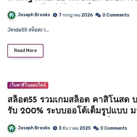
รองรับทุกไลฟ์สไตล์ สล็อต55 คลิกเดี
Joseph Brooks
7 กรกฎาคม 2026
0 Comments
Jinda55 สล็อตเว…
Read More
เว็บคาสิโนออนไลน์
สล็อต55 รวมเกมสล็อต คาสิโนสด บ
รับ 200% ระบบออโต้เต็มรูปแบบ ม
เครดิตฟรีแตกง่ายพารวย สล็อต55 แ
Joseph Brooks
3 ธันวาคม 2025
0 Comments
Lily Bng55 20 ธันวา 25