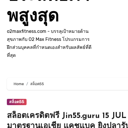
พสูงสุด
o2maxfitness.com - บรรลุเป้าหมายด้าน
สุขภาพกับ O2 Max Fitness โปรแกรมการ
ฝึกส่วนบุคคลที่กำหนดเองสำหรับผลลัพธ์ที่ดี
ที่สุด
Home
สล็อต55
สล็อต55
สล็อตเครดิตฟรี Jin55.guru 15 JUL
มาตรฐานเอเชีย แคชแบค ยิงปลารับ 