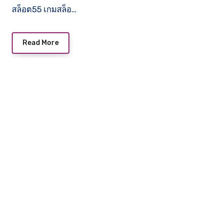
สล็อต55 เกมสล็อ…
Read More