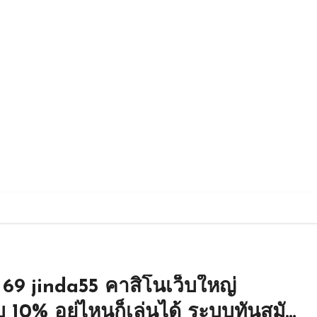
 69 jinda55 คาสิโนเว็บใหญ่
10% อยู่ไหนก็เล่นได้ ระบบทันสมัย