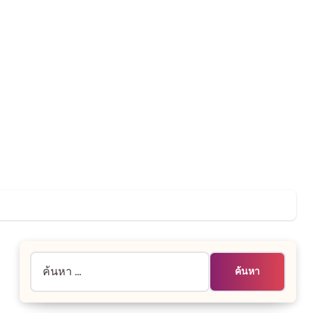
ค้นหา
สำหรับ: