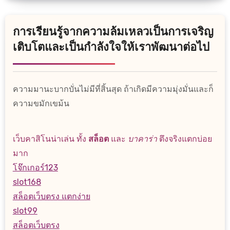
การเรียนรู้จากความล้มเหลวเป็นการเจริญ
เติบโตและเป็นกำลังใจให้เราพัฒนาต่อไป
ความมานะบากบั่นไม่มีที่สิ้นสุด ถ้าเกิดมีความมุ่งมั่นและก็
ความขมักเขม้น
เว็บคาสิโนน่าเล่น ทั้ง
สล็อต
และ
บาคาร่า
ตึงจริงแตกบ่อย
มาก
โจ๊กเกอร์123
slot168
สล็อตเว็บตรง แตกง่าย
slot99
สล็อตเว็บตรง