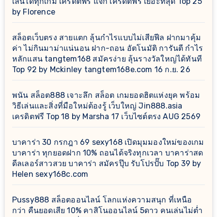
เล่นได้ทุกเกม เครดิตฟรี แจก เครดิตฟรี เยอะที่สุด Top 25
by Florence
สล็อตเว็บตรง สายแตก ลุ้นกำไรแบบไม่เสียฟีล ฝากมาคุ้ม
ค่า ไม่กินมาม่าแน่นอน ฝาก-ถอน อัตโนมัติ การันตี กำไร
หลักแสน tangtem168 สมัครง่าย ลุ้นรางวัลใหญ่ได้ทันที
Top 92 by Mckinley tangtem168e.com 16 ก.ย. 26
พนัน สล็อต888 เจาะลึก สล็อต เกมยอดฮิตแห่งยุค พร้อม
วิธีเล่นและสิ่งที่มือใหม่ต้องรู้ เว็บใหญ่ Jin888.asia
เครดิตฟรี Top 18 by Marsha 17 เว็บไซต์ตรง AUG 2569
บาคาร่า 30 กรกฎา 69 sexy168 เปิดมุมมองใหม่ของเกม
บาคาร่า ทุกยอดฝาก 10% ถอนได้จริงทุกเวลา บาคาร่าสด
ดีลเลอร์สาวสวย บาคาร่า สมัครปุ๊บ รับโปรปั๊บ Top 39 by
Helen sexy168c.com
Pussy888 สล็อตออนไลน์ โลกแห่งความสนุก ที่เหนือ
กว่า คืนยอดเสีย 10% คาสิโนออนไลน์ 5ดาว คนเล่นไม่ต่ำ