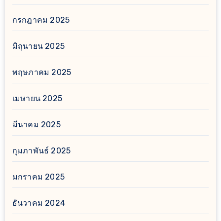
กรกฎาคม 2025
มิถุนายน 2025
พฤษภาคม 2025
เมษายน 2025
มีนาคม 2025
กุมภาพันธ์ 2025
มกราคม 2025
ธันวาคม 2024