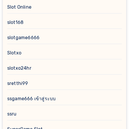
Slot Online
slot168
slotgame6666
Slotxo
slotxo24hr
sretthi99
ssgame666 เข้าสู่ระบบ
ssru