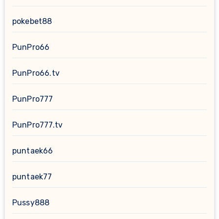
pokebet88
PunPro66
PunPro66.tv
PunPro777
PunPro777.tv
puntaek66
puntaek77
Pussy888