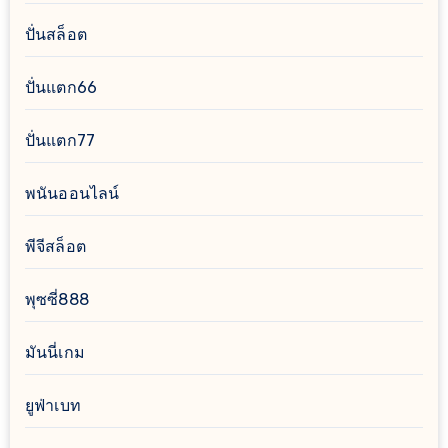
ปั่นสล็อต
ปั่นแตก66
ปั่นแตก77
พนันออนไลน์
พีจีสล็อต
พุซซี่888
มันนี่เกม
ยูฟ่าเบท