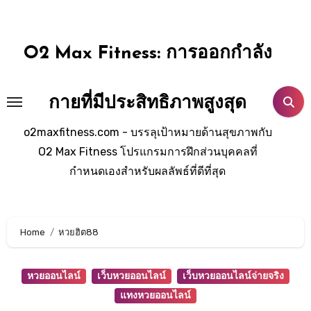
Skip
to
content
O2 Max Fitness: การออกกำลัง
กายที่มีประสิทธิภาพสูงสุด
o2maxfitness.com - บรรลุเป้าหมายด้านสุขภาพกับ
O2 Max Fitness โปรแกรมการฝึกส่วนบุคคลที่
กำหนดเองสำหรับผลลัพธ์ที่ดีที่สุด
Home
หวยฮิต88
หวยออนไลน์
เว็บหวยออนไลน์
เว็บหวยออนไลน์จ่ายจริง
แทงหวยออนไลน์