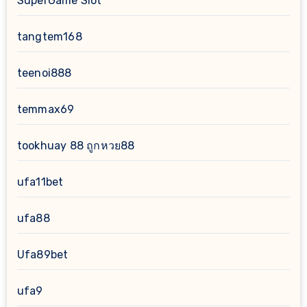
SuperGame Slot
tangtem168
teenoi888
temmax69
tookhuay 88 ถูกหวย88
ufa11bet
ufa88
Ufa89bet
ufa9