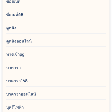
ซอยเบท
ซีเกมส์68
ดูหนัง
ดูหนังออนไลน์
ทางเข้าpg
บาคาร่า
บาคาร่า168
บาคาร่าออนไลน์
บุหรีไฟฟ้า