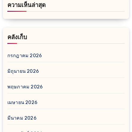
ความเห็นล่าสุด
คลังเก็บ
กรกฎาคม 2026
มิถุนายน 2026
พฤษภาคม 2026
เมษายน 2026
มีนาคม 2026