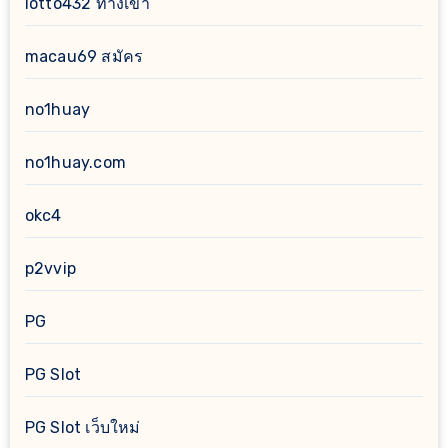
lotto432 ทางเข้า
macau69 สมัคร
no1huay
no1huay.com
okc4
p2vvip
PG
PG Slot
PG Slot เว็บใหม่