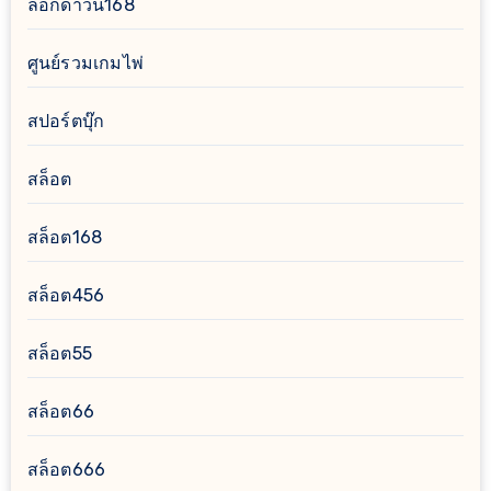
ล็อกดาวน์168
ศูนย์รวมเกมไพ่
สปอร์ตบุ๊ก
สล็อต
สล็อต168
สล็อต456
สล็อต55
สล็อต66
สล็อต666