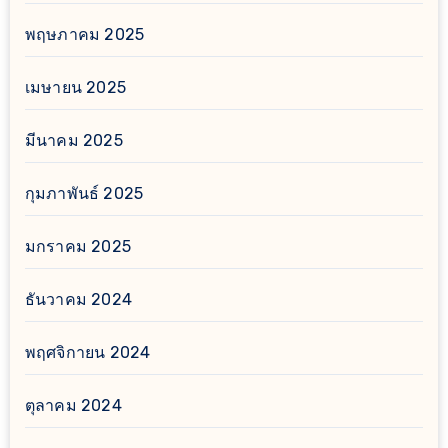
พฤษภาคม 2025
เมษายน 2025
มีนาคม 2025
กุมภาพันธ์ 2025
มกราคม 2025
ธันวาคม 2024
พฤศจิกายน 2024
ตุลาคม 2024