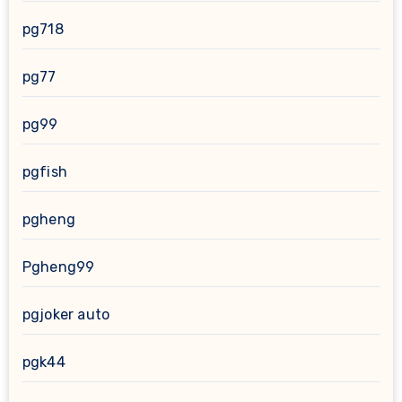
pg718
pg77
pg99
pgfish
pgheng
Pgheng99
pgjoker auto
pgk44