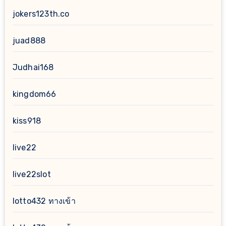
jokers123th.co
juad888
Judhai168
kingdom66
kiss918
live22
live22slot
lotto432 ทางเข้า