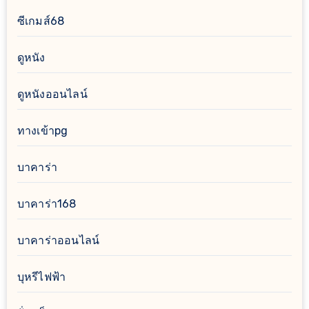
ซีเกมส์68
ดูหนัง
ดูหนังออนไลน์
ทางเข้าpg
บาคาร่า
บาคาร่า168
บาคาร่าออนไลน์
บุหรีไฟฟ้า