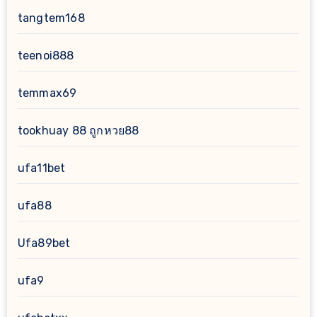
tangtem168
teenoi888
temmax69
tookhuay 88 ถูกหวย88
ufa11bet
ufa88
Ufa89bet
ufa9