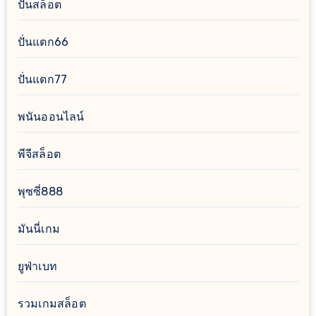
ปั่นสล็อต
ปั่นแตก66
ปั่นแตก77
พนันออนไลน์
พีจีสล็อต
พุซซี่888
มันนี่เกม
ยูฟ่าเบท
รวมเกมสล็อต