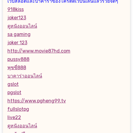
เว็บสล็อตและบาคาร่าของโครตดีเว็บนี้เล่นแล้วรวยจัดๆ
918kiss
joker123
ดูหนังออนไลน์
sa gaming
joker 123
http://www.movie87hd.com
pussy888
พุซซี่888
บาคาร่าออนไลน์
gslot
pgslot
https://www.pgheng99.tv
fullslotpg
live22
ดูหนังออนไลน์