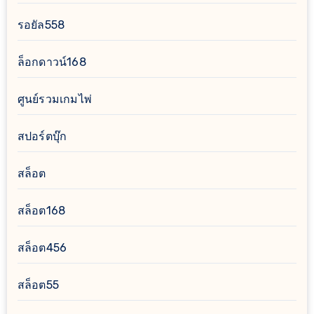
รอยัล558
ล็อกดาวน์168
ศูนย์รวมเกมไพ่
สปอร์ตบุ๊ก
สล็อต
สล็อต168
สล็อต456
สล็อต55