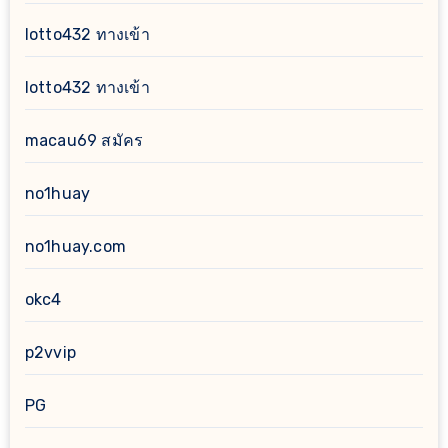
lotto432 ทางเข้า
lotto432 ทางเข้า
macau69 สมัคร
no1huay
no1huay.com
okc4
p2vvip
PG