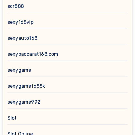
scr888
sexy168vip
sexyauto168
sexybaccarat168.com
sexygame
sexygame1688k
sexygame992
Slot
Slot Online