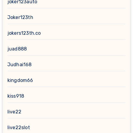
joker123auto
Joker123th
jokers123th.co
juad888
Judhai168
kingdom66
kiss918
live22
live22slot