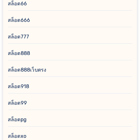
สล็อต66
สล็อต666
สล็อต777
สล็อต888
สล็อต888เว็บตรง
สล็อต918
สล็อต99
สล็อตpg
สล็อตxo