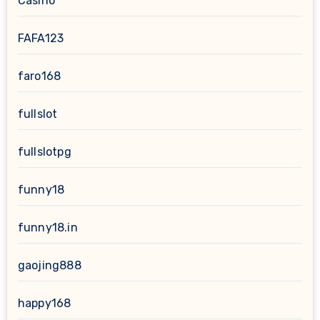
Casino
FAFA123
faro168
fullslot
fullslotpg
funny18
funny18.in
gaojing888
happy168