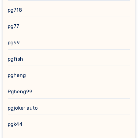
pg718
pg77
pg99
pgfish
pgheng
Pgheng99
pgjoker auto
pgk44