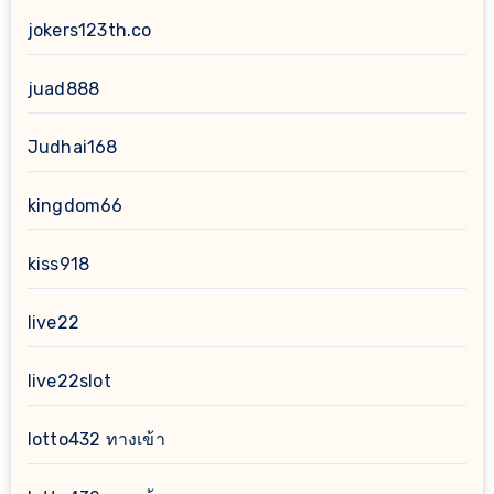
jokers123th.co
juad888
Judhai168
kingdom66
kiss918
live22
live22slot
lotto432 ทางเข้า