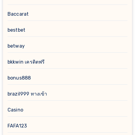
Baccarat
bestbet
betway
bkkwin เครดิตฟรี
bonus888
brazil999 ทางเข้า
Casino
FAFA123