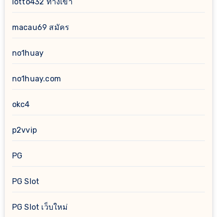
lotto432 ทางเข้า
macau69 สมัคร
no1huay
no1huay.com
okc4
p2vvip
PG
PG Slot
PG Slot เว็บใหม่