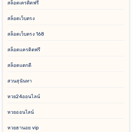
สล็อตเครดิตฟรี
สล็อตเว็บตรง
สล็อตเว็บตรง 168
สล็อตเเครดิตฟรี
สล็อตแตกดี
สวนสุนันทา
หวย24ออนไลน์
หวยออนไลน์
หวยฮานอย vip