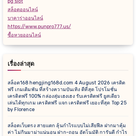
pg slot
สล็อตออนไลน์
บาคาร่าออนไลน์
https://www.punpro777.us/
ซื้อหวยออนไลน์
เรื่องล่าสุด
สล็อต168 hengjing168d.com 4 August 2026 เครดิต
ฟรี เกมเดิมพัน ที่สร้างความบันเทิง ดีที่สุด โปรโมชั่น
เครดิตฟรี 100% กล่องสุ่มเฮงเฮง รับเครดิตฟรี ยูสเดียว
เล่นได้ทุกเกม เครดิตฟรี แจก เครดิตฟรี เยอะที่สุด Top 25
by Florence
สล็อตเว็บตรง สายแตก ลุ้นกำไรแบบไม่เสียฟีล ฝากมาคุ้ม
ค่า ไม่กินมาม่าแน่นอน ฝาก-ถอน อัตโนมัติ การันตี กำไร