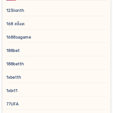
123lionth
168 สล็อต
1688sagame
188bet
188betth
1xbetth
1xbit1
77UFA