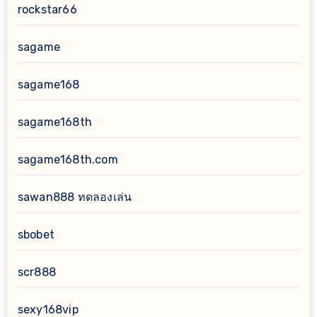
rockstar66
sagame
sagame168
sagame168th
sagame168th.com
sawan888 ทดลองเล่น
sbobet
scr888
sexy168vip