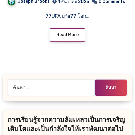
Joseph Brooks
1 ธันวาคม 2025
0 Comments
เร็ว บาคาร่าสด เรียลไทม์ ufa77
77UFA ufa77 โอก…
สาวสวยแจกไพ่ กำลังรออยู่ Top 76
by Aleida 77ufa
Read More
ค้นหา
สำหรับ:
การเรียนรู้จากความล้มเหลวเป็นการเจริญ
เติบโตและเป็นกำลังใจให้เราพัฒนาต่อไป