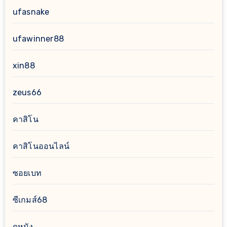
ufasnake
ufawinner88
xin88
zeus66
คาสิโน
คาสิโนออนไลน์
ซอยเบท
ซีเกมส์68
ดูหนัง