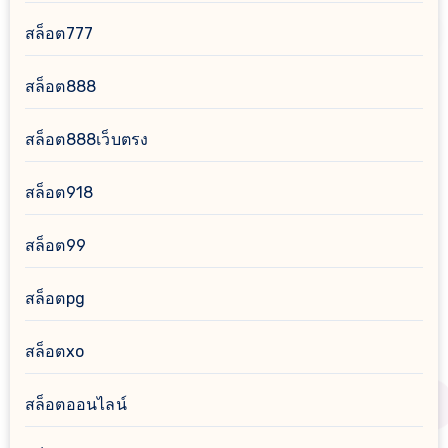
สล็อต777
สล็อต888
สล็อต888เว็บตรง
สล็อต918
สล็อต99
สล็อตpg
สล็อตxo
สล็อตออนไลน์