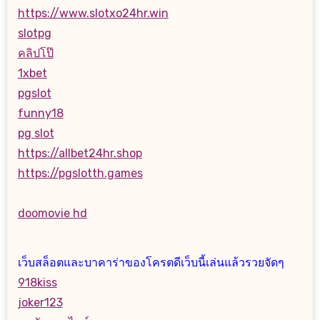
https://www.slotxo24hr.win
slotpg
คลิปโป๊
1xbet
pgslot
funny18
pg slot
https://allbet24hr.shop
https://pgslotth.games
doomovie hd
เว็บสล็อตและบาคาร่าของโครตดีเว็บนี้เล่นแล้วรวยจัดๆ
918kiss
joker123