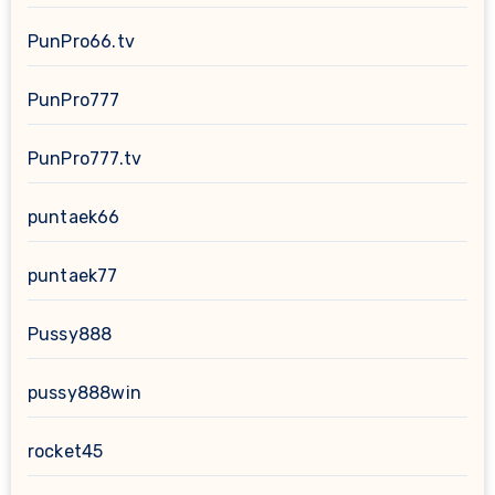
PunPro66.tv
PunPro777
PunPro777.tv
puntaek66
puntaek77
Pussy888
pussy888win
rocket45