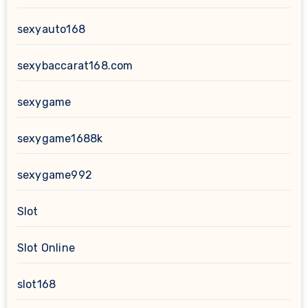
sexyauto168
sexybaccarat168.com
sexygame
sexygame1688k
sexygame992
Slot
Slot Online
slot168