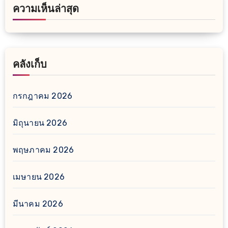
ความเห็นล่าสุด
คลังเก็บ
กรกฎาคม 2026
มิถุนายน 2026
พฤษภาคม 2026
เมษายน 2026
มีนาคม 2026