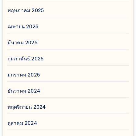
พฤษภาคม 2025
เมษายน 2025
มีนาคม 2025
กุมภาพันธ์ 2025
มกราคม 2025
ธันวาคม 2024
พฤศจิกายน 2024
ตุลาคม 2024